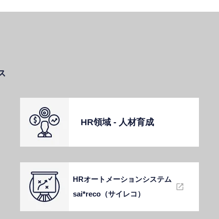
ス
HR領域 - ⼈材育成
HRオートメーションシステム
sai*reco（サイレコ）