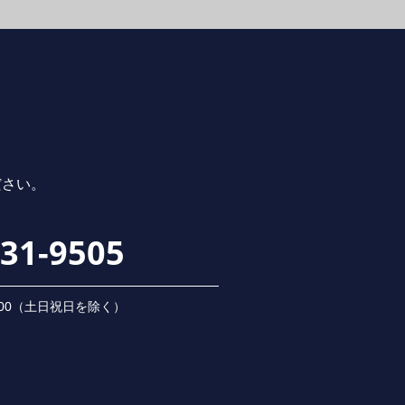
ださい。
231-9505
 18:00（⼟⽇祝⽇を除く）