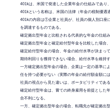
401kは、米国で発達した企業年金の仕組みであ
401kという名称は、米国の法律（年金の税制優
401kの内容は①企業と社員が、社員の個人別口
を調達するものである。
確定拠出型年金と比較される代表的な年金の仕組
確定拠出型年金と確定給付型年金を比較した場合
確定給付型年金の場合、年金の給付水準が決まっ
期待利回りを獲得できない場合、給付水準を維持
一方確定拠出型年金の場合、企業は一定の基準に
任を持つ必要がない（実際の年金の給付額金額に
社員の視点から見た違いは、ポータビリティであ
確定給付型年金は、嘗ての終身雇用を前提とした
合不利になる。
一方、確定拠出型年金の場合、転職先が確定拠出