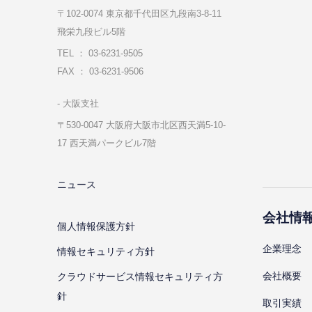
〒102-0074 東京都千代⽥区九段南3-8-11
飛栄九段ビル5階
TEL ： 03-6231-9505
FAX ： 03-6231-9506
⼤阪⽀社
〒530-0047 ⼤阪府⼤阪市北区⻄天満5-10-
17 ⻄天満パークビル7階
ニュース
会社情
個⼈情報保護⽅針
企業理念
情報セキュリティ⽅針
会社概要
クラウドサービス情報セキュリティ方
針
取引実績