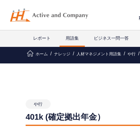
レポート
用語集
ビジネス一問一答
ホーム
ナレッジ
人材マネジメント用語集
や行
や行
401k (確定拠出年金）