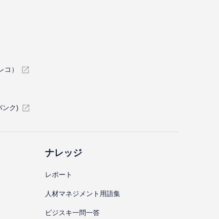
イレコ）
バンク)
ナレッジ
レポート
⼈材マネジメント⽤語集
ビジスキ⼀問⼀答