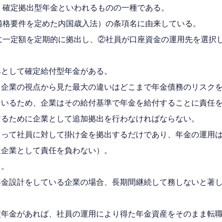
り、確定拠出型年金といわれるものの一種である。
遇適格要件を定めた内国歳入法）の条項名に由来している。
座に一定額を定期的に拠出し、②社員が口座資金の運用先を選択
みとして確定給付型年金がある。
、企業の視点から見た最大の違いはどこまで年金債務のリスク
ているため、企業はその給付基準で年金を給付することに責任
するために企業として追加拠出を行わなければならない。
よって社員に対して掛け金を拠出するだけであり、年金の運用
は企業として責任を負わない）。
る。
年金設計をしている企業の場合、長期間継続して務しないと著
型年金があれば、社員の運用により得た年金資産をそのまま転