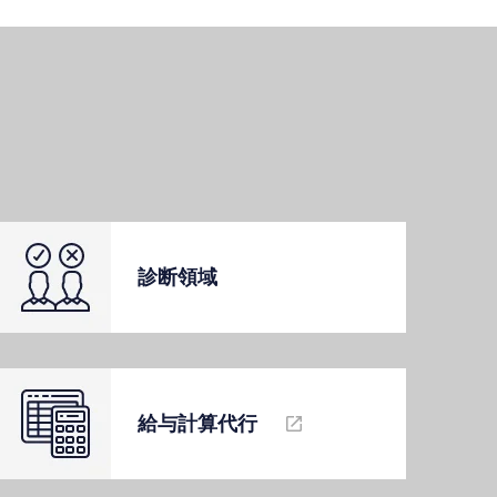
診断領域
給与計算代⾏