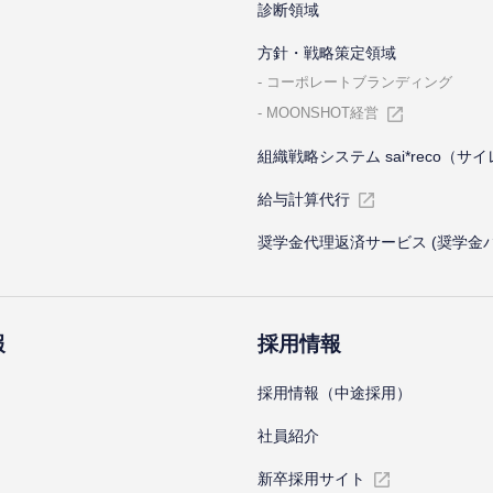
診断領域
⽅針・戦略策定領域
コーポレートブランディング
MOONSHOT経営
組織戦略システム sai*reco（サ
給与計算代⾏
奨学金代理返済サービス (奨学金
報
採⽤情報
採⽤情報（中途採⽤）
社員紹介
新卒採⽤サイト