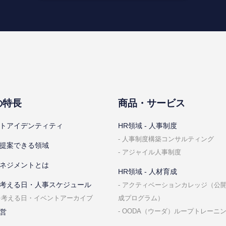
の特⻑
商品・サービス
トアイデンティティ
HR領域 - ⼈事制度
⼈事制度構築コンサルティング
提案できる領域
アジャイル⼈事制度
ネジメントとは
HR領域 - ⼈材育成
考える⽇・⼈事スケジュール
アクティベーションカレッジ（公
成プログラム）
を考える⽇・イベントアーカイブ
OODA（ウーダ）ループトレーニ
営