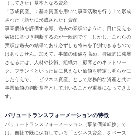
（してきた）基本となる資産
「形成資産」：基本資産を⽤いて事業活動を⾏う上で形成
された（新たに形成された）資産
事業価値を評価する際、過去の業績のように、⽬に⾒える
実績に基づき判断するのが⼀般的です。しかし、これらの
実績は過去の結果であり必ずしも将来を予測できるもので
はありません。加えて、事業の価値を⾼め、持続的に発展
させるには、⼈材や技術、組織⼒、顧客とのネットワー
ク、ブランドといった⽬に⾒えない価値を特定し明らかに
したうえで、「ビジネス資産」として財務的な資産と共に
事業価値の判断基準として⽤いることが重要になってきま
す。
バリュートランスフォーメーションの特徴
バリュートランスフォーメーション（事業価値転換）で
は、⾃社で既に保有している「ビジネス資産」をベース