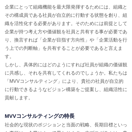
企業にとって組織機能を最⼤限発揮するためには、組織と
その構成員である社員が⾃⽴的に⾏動する状態を創り、組
織を活性化する必要があります。そのためには前提として
企業が持つ考え⽅や価値観を社員と共有する事が必要であ
り、換⾔すれば「企業が⽬指す⽅向性」や「企業活動を⾏
う上での判断軸」を共有することが必要であると⾔えま
す。
しかし、具体的にはどのようにすれば社員が組織の価値観
に共感し、それを共有してくれるのでしょうか。私たちは
「MVVコンサルティング」により、貴社の社員が⾃⽴的
に⾏動できるようなビジョン構築をご提案し、組織活性に
貢献します。
MVVコンサルティングの特⻑
社会的な現状のポジションと当⾯の戦略、⻑期⽬標といっ