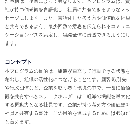
た事柄は、企業によって異なります。本プログラムは、貴
社が持つ価値観を⾔語化し、社員に共有できるようなメッ
セージにします。また、⾔語化した考え⽅や価値観を社員
と共有できるよう、最少回数で意思を伝えられるコミュニ
ケーションパスを策定し、組織全体に浸透できるようにし
ます。
コンセプト
本プログラムの⽬的は、組織が⾃⽴して⾏動できる状態を
創出し、組織の活性化につなげることです。顧客‧取引先
や⾏政団体など、企業を取り巻く環境の中で、⼀番に価値
観を共有すべきステークホルダーは⾃組織の機能を最⼤化
する原動⼒となる社員です。企業が持つ考え⽅や価値観を
社員と共有する事は、この⽬的を達成するためには必須だ
と⾔えます。