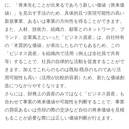
に、「将来⽣むことが出来るであろう新しい価値（将来価
値）」を⾒出す⼿法のため、具体的且つ実現可能性の⾼い
新規事業、あるいは事業の⽅向性を得ることができます。
また、⼈材、技術⼒、組織⼒、顧客とのネットワーク、ブ
ランド、企業⾵⼟といった「ビジネス資産」は、⾃社特有
の「本質的な価値」が表出したものでもあるため、この
「ビジネス資産」を組織内で活⽤（例えば全社員で共有
等）することで、社員の⾃律的な活動を促進することがで
きます。加えてこれらのものは既知‧既存のものであり活
⽤可能性も⾼い（活⽤が⽐較的容易）ため、新たな価値創
造につながりやすくなります。
さらには、財務上の資産のみではなく「ビジネス資産」も
合わせて事業の将来価値や可能性を判断することで、事業
の買収あるいは売却の際の交渉など⾃社の将来価値を⾒積
もることが必要な際には正しい価値判断が⾏えます。