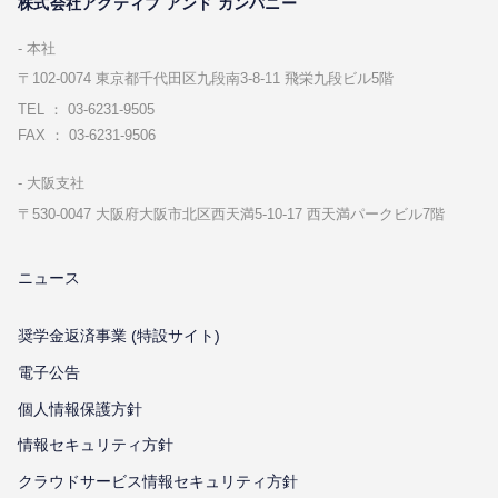
株式会社アクティブ アンド カンパニー
本社
〒102-0074 東京都千代⽥区九段南3-8-11 飛栄九段ビル5階
TEL ： 03-6231-9505
FAX ： 03-6231-9506
⼤阪⽀社
〒530-0047 ⼤阪府⼤阪市北区⻄天満5-10-17 ⻄天満パークビル7階
ニュース
奨学金返済事業 (特設サイト)
電子公告
個⼈情報保護⽅針
情報セキュリティ⽅針
クラウドサービス情報セキュリティ方針