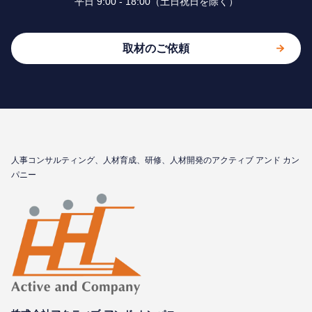
平⽇ 9:00 - 18:00（⼟⽇祝⽇を除く）
取材のご依頼
⼈事コンサルティング、⼈材育成、研修、⼈材開発のアクティブ アンド カン
パニー