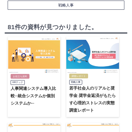
戦略人事
81件の資料が見つかりました。
調査レポート
お役立ち資料
戦略人事
HRテック
若手社会人のリアルと奨
人事関連システム導入比
学金 奨学金返済がもたら
較─統合システムか個別
す心理的ストレスの実態
システムか─
調査レポート