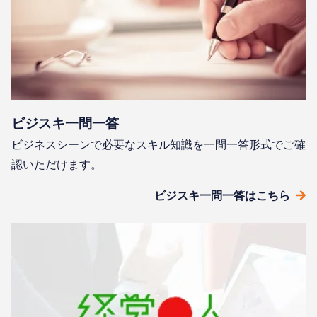
ビジスキ⼀問⼀答
ビジネスシーンで必要なスキル知識を⼀問⼀答形式でご確
認いただけます。
ビジスキ⼀問⼀答はこちら