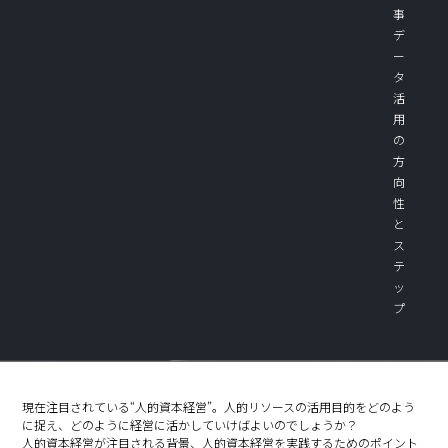
事
デ
ー
タ
活
用
の
方
向
性
と
ス
テ
ッ
プ
現在注目されている“人的資本経営”。人的リソースの活用目的をどのよう
に捉え、どのように経営に活かしていけばよいのでしょうか？
人的資本経営が注目される背景、人的資本経営を実践するためのポイント