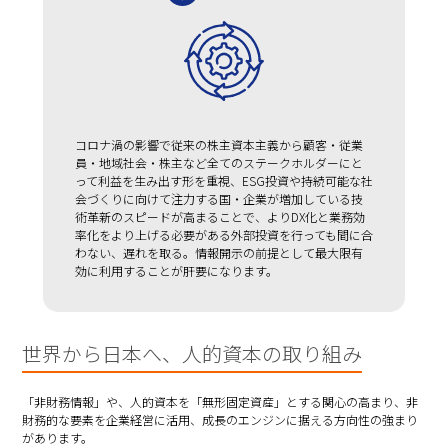
コロナ渦の影響で従来の株主資本主義から顧客・従業
員・地域社会・株主など全てのステークホルダーにと
って利益を生み出す形を重視、ESG投資や持続可能な社
会づくりに向けて注力する国・企業が増加している技
術革新のスピードが高まることで、よりDX化と業務効
率化をより上げる必要がある外部投資を行っても間に合
わない、遅れを取る。情報開示の前提として最大限有
効に利用することが肝要になります。
世界から日本へ、人的資本の取り組み
「非財務情報」や、人的資本を「無形固定資産」とする関心の高まり、非
財務的な要素を企業経営に活用、成長のエンジンに据える方向性の強まり
があります。