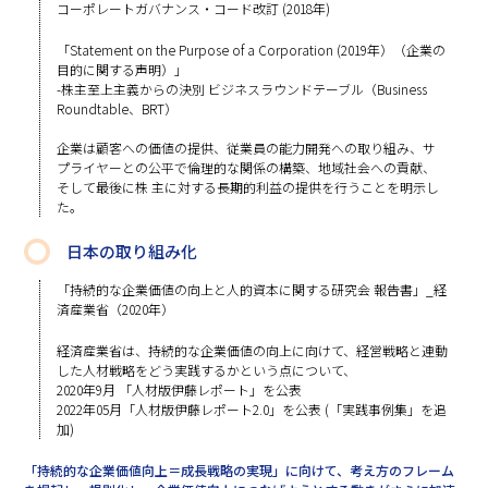
コーポレートガバナンス・コード改訂 (2018年)
「Statement on the Purpose of a Corporation (2019年）（企業の
目的に関する声明）」
-株主至上主義からの決別 ビジネスラウンドテーブル（Business
Roundtable、BRT）
企業は顧客への価値の提供、従業員の能力開発への取り組み、サ
プライヤーとの公平で倫理的な関係の構築、地域社会への貢献、
そして最後に株 主に対する長期的利益の提供を行うことを明示し
た。
日本の取り組み化
「持続的な企業価値の向上と人的資本に関する研究会 報告書」_経
済産業省（2020年）
経済産業省は、持続的な企業価値の向上に向けて、経営戦略と連動
した人材戦略をどう実践するかという点について、
2020年9月 「人材版伊藤レポート」を公表
2022年05月「人材版伊藤レポート2.0」を公表 (「実践事例集」を追
加)
「持続的な企業価値向上＝成長戦略の実現」に向けて、考え方のフレーム