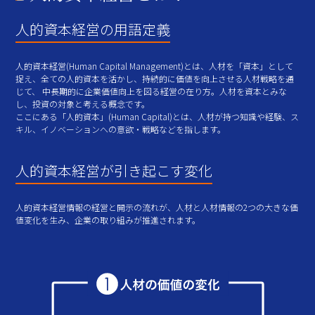
人的資本経営の用語定義
人的資本経営(Human Capital Management)とは、人材を「資本」として
捉え、全ての人的資本を活かし、持続的に価値を向上させる人材戦略を通
じて、 中長期的に企業価値向上を図る経営の在り方。人材を資本とみな
し、投資の対象と考える概念です。
ここにある「人的資本」(Human Capital)とは、人材が持つ知識や経験、ス
キル、イノベーションへの意欲・戦略などを指します。
人的資本経営が引き起こす変化
人的資本経営情報の経営と開示の流れが、人材と人材情報の2つの大きな価
値変化を生み、企業の取り組みが推進されます。