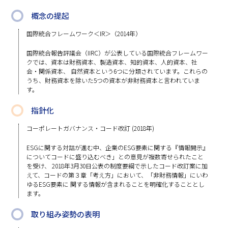
概念の提起
国際統合フレームワーク＜IR＞（2014年）
国際統合報告評議会（IIRC）が公表している国際統合フレームワー
クでは、資本は財務資本、製造資本、知的資本、人的資本、社
会・関係資本、 自然資本という6つに分類されています。これらの
うち、財務資本を除いた5つの資本が非財務資本と言われていま
す。
指針化
コーポレートガバナンス・コード改訂 (2018年)
ESGに関する対話が進む中、企業のESG要素に関する『情報開示』
についてコードに盛り込むべき」との意見が複数寄せられたこと
を受け、 2018年3月30日公表の制度要綱で示したコード改訂案に加
えて、コードの第３章「考え方」において、「非財務情報」にいわ
ゆるESG要素に 関する情報が含まれることを明確化することとし
ます。
取り組み姿勢の表明