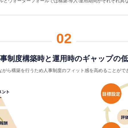
ルとウォーターフォールでは構築‧導⼊‧運⽤期間がそれぞれ異
02
事制度構築時と運⽤時のギャップの
ながら構築を⾏うため⼈事制度のフィット感を⾼めることがで