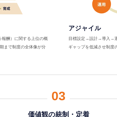
アジャイル
価‧報酬）に関する上位の概
⽬標設定→設計→導⼊→
期まで制度の全体像が分
ギャップを低減させ制度
03
価値観の統制・定着