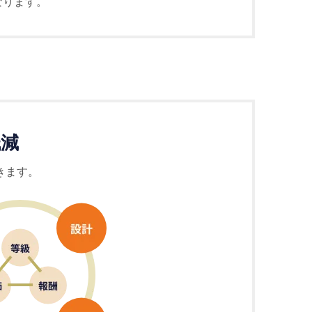
なります。
低減
きます。