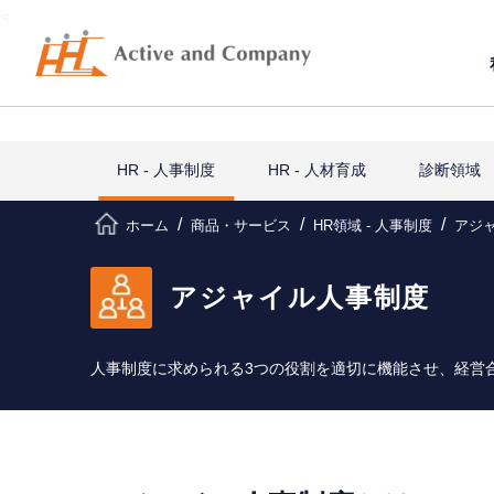
<
HR - 人事制度
HR - 人材育成
診断領域
ホーム
商品・サービス
HR領域 - ⼈事制度
アジ
アジャイル⼈事制度
人事制度に求められる3つの役割を適切に機能させ、経営