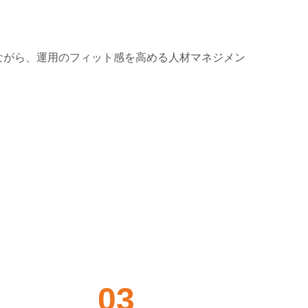
ながら、運⽤のフィット感を⾼める⼈材マネジメン
。
03