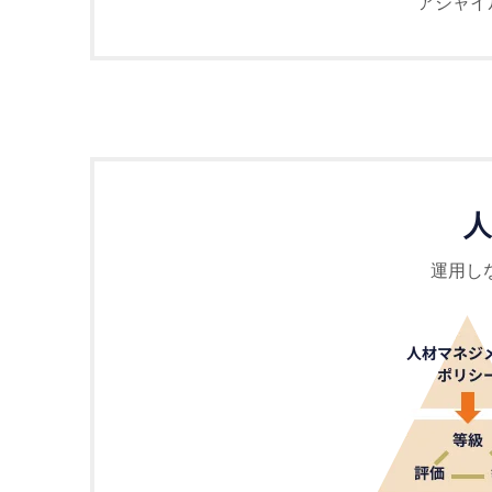
アジャイ
⼈
運⽤し