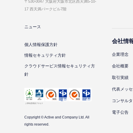
〒530-0047 ⼤阪府⼤阪市北区⻄天満5-10-
17 ⻄天満パークビル7階
ニュース
会社情
個⼈情報保護⽅針
企業理念
情報セキュリティ⽅針
会社概要
クラウドサービス情報セキュリティ方
針
取引実績
代表メッセ
コンサルタ
電子公告
Copyright © Active and Company Ltd. All
rights
reserved.