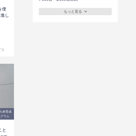
を使
もっと見る
推進し
グス
-⼈材育成
ログラム
こと