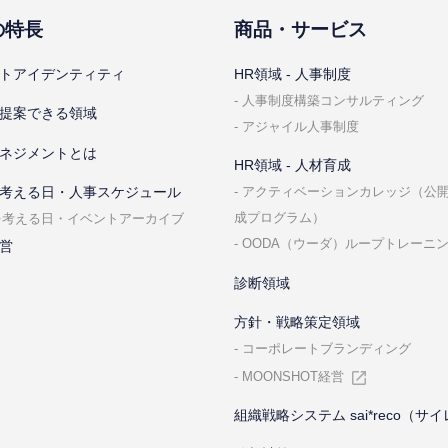
の特⻑
商品・サービス
トアイデンティティ
HR領域 - ⼈事制度
⼈事制度構築コンサルティング
提案できる領域
アジャイル⼈事制度
ネジメントとは
HR領域 - ⼈材育成
考える⽇・⼈事スケジュール
アクティベーションカレッジ（公
成プログラム）
を考える⽇・イベントアーカイブ
OODA（ウーダ）ループトレーニ
営
診断領域
⽅針・戦略策定領域
コーポレートブランディング
MOONSHOT経営
組織戦略システム sai*reco（サ