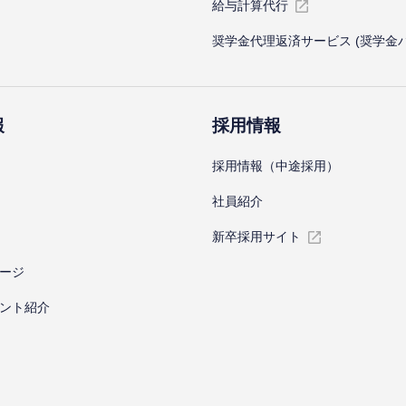
給与計算代⾏
奨学金代理返済サービス (奨学金
報
採⽤情報
採⽤情報（中途採⽤）
社員紹介
新卒採⽤サイト
ージ
ント紹介