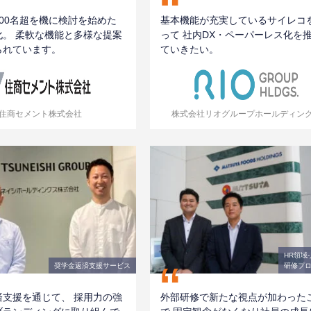
“
00名超を機に検討を始めた
基本機能が充実しているサイレコ
化。 柔軟な機能と多様な提案
って 社内DX・ペーパーレス化を
られています。
ていきたい。
住商セメント株式会社
株式会社リオグループホールディン
HR領域
“
奨学金返済支援サービス
研修プ
済支援を通じて、 採用力の強
外部研修で新たな視点が加わった