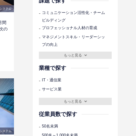
課題で探す
略システム
-
コミュニケーション活性化・チーム
ビルディング
月間
-
プロフェッショナル人材の育成
次の
。
-
マネジメントスキル・リーダーシッ
プの向上
もっと見る
業種で探す
-
IT・通信業
-
サービス業
もっと見る
従業員数で探す
-
50名未満
略システム
-
500名～1,000名未満