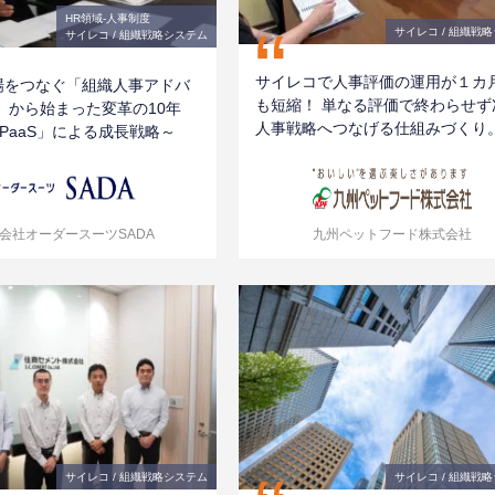
HR領域-⼈事制度
“
サイレコ / 組織戦
サイレコ / 組織戦略システム
サイレコで人事評価の運用が１カ
場をつなぐ「組織人事アドバ
も短縮！ 単なる評価で終わらせず
 から始まった変革の10年
人事戦略へつなげる仕組みづくり
PaaS」による成長戦略～
会社オーダースーツSADA
九州ペットフード株式会社
サイレコ / 組織戦略システム
サイレコ / 組織戦