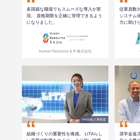
“
“
多国籍な職場でもスムーズな導入が実
従業員数1
現。 資格期限を正確に管理できるよう
システム
になりました。
力に助け
Human Resource & R 株式会社
“
“
HR領域-⼈事制度
奨学金返
組織づくりの重要性を痛感。 LITAらし