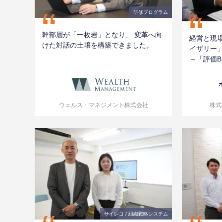
“
“
研修プログラム
幹部層が「一枚岩」となり、 変革へ向
経営と現
けた対話の土壌を構築できました。
イザリー」
～「評価B
ウェルス・マネジメント株式会社
株式
サイレコ / 組織戦略システム