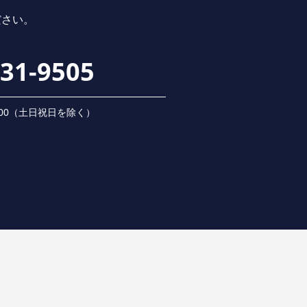
ださい。
231-9505
 18:00（⼟⽇祝⽇を除く）