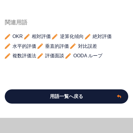
関連用語
OKR
相対評価
逆算化傾向
絶対評価
水平的評価
垂直的評価
対比誤差
複数評価法
評価面談
OODA ループ
用語一覧へ戻る