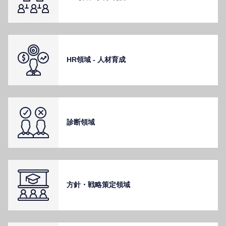
HR領域 - ⼈材育成
診断領域
⽅針・戦略策定領域