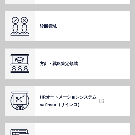
診断領域
⽅針・戦略策定領域
HRオートメーションシステム
sai*reco（サイレコ）