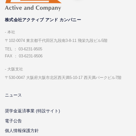
株式会社アクティブ アンド カンパニー
本社
〒102-0074 東京都千代⽥区九段南3-8-11 飛栄九段ビル5階
TEL ： 03-6231-9505
FAX ： 03-6231-9506
⼤阪⽀社
〒530-0047 ⼤阪府⼤阪市北区⻄天満5-10-17 ⻄天満パークビル7階
ニュース
奨学金返済事業 (特設サイト)
電子公告
個⼈情報保護⽅針