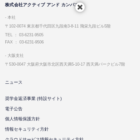
株式会社アクティブ アンド カンパニー
本社
〒102-0074 東京都千代⽥区九段南3-8-11 飛栄九段ビル5階
TEL ： 03-6231-9505
FAX ： 03-6231-9506
⼤阪⽀社
〒530-0047 ⼤阪府⼤阪市北区⻄天満5-10-17 ⻄天満パークビル7階
ニュース
奨学金返済事業 (特設サイト)
電子公告
個⼈情報保護⽅針
情報セキュリティ⽅針
クラウドサービス情報セキュリティ方針