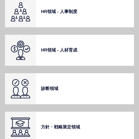
HR領域 - ⼈事制度
HR領域 - ⼈材育成
診断領域
⽅針・戦略策定領域