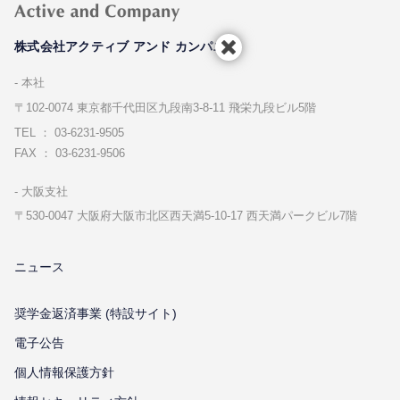
株式会社アクティブ アンド カンパニー
本社
〒102-0074 東京都千代⽥区九段南3-8-11 飛栄九段ビル5階
TEL ： 03-6231-9505
FAX ： 03-6231-9506
⼤阪⽀社
〒530-0047 ⼤阪府⼤阪市北区⻄天満5-10-17 ⻄天満パークビル7階
ニュース
奨学金返済事業 (特設サイト)
電子公告
個⼈情報保護⽅針