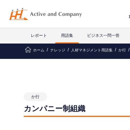
レポート
用語集
ビジネス一問一答
ホーム
ナレッジ
人材マネジメント用語集
か行
か行
カンパニー制組織