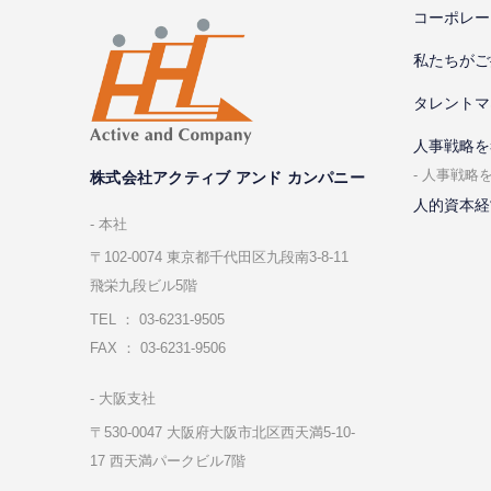
コーポレー
私たちがご
タレントマ
⼈事戦略を
⼈事戦略
株式会社アクティブ アンド カンパニー
人的資本経
本社
〒102-0074 東京都千代⽥区九段南3-8-11
飛栄九段ビル5階
TEL ： 03-6231-9505
FAX ： 03-6231-9506
⼤阪⽀社
〒530-0047 ⼤阪府⼤阪市北区⻄天満5-10-
17 ⻄天満パークビル7階