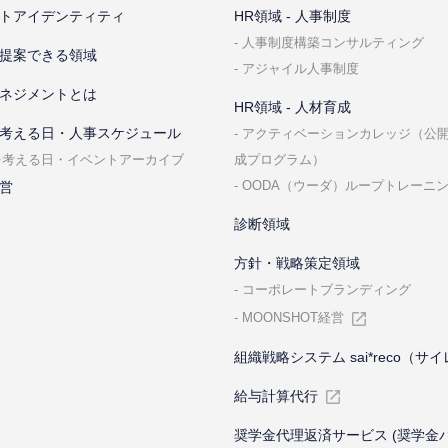
トアイデンティティ
HR領域 - ⼈事制度
⼈事制度構築コンサルティング
提案できる領域
アジャイル⼈事制度
ネジメントとは
HR領域 - ⼈材育成
考える⽇・⼈事スケジュール
アクティベーションカレッジ（公
成プログラム）
を考える⽇・イベントアーカイブ
OODA（ウーダ）ループトレーニ
営
診断領域
⽅針・戦略策定領域
コーポレートブランディング
MOONSHOT経営
組織戦略システム sai*reco（サ
給与計算代⾏
奨学金代理返済サービス (奨学金