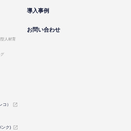
導⼊事例
お問い合わせ
開型⼈材育
ング
イレコ）
バンク)