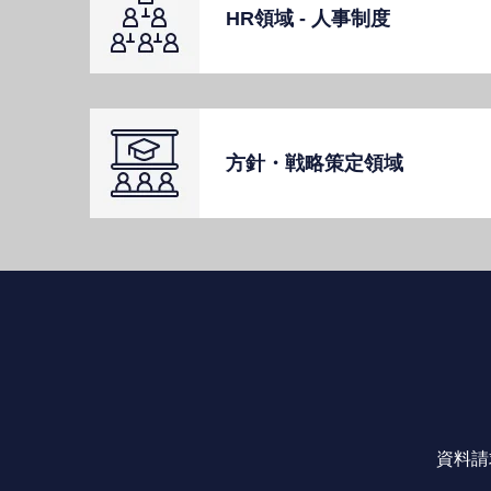
HR領域 - ⼈事制度
⽅針・戦略策定領域
資料請