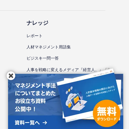
ナレッジ
レポート
⼈材マネジメント⽤語集
ビジスキ⼀問⼀答
人事を戦略に変えるメディア『経営人。』