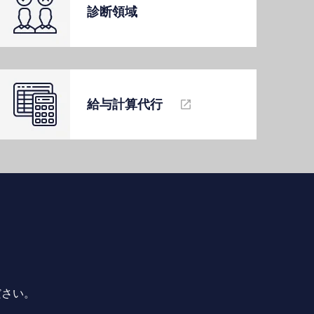
診断領域
給与計算代⾏
ださい。