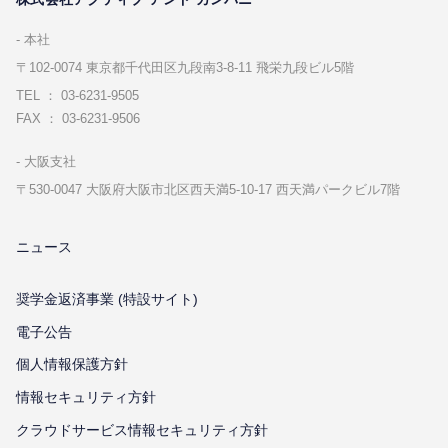
本社
〒102-0074 東京都千代⽥区九段南3-8-11 飛栄九段ビル5階
TEL ： 03-6231-9505
FAX ： 03-6231-9506
⼤阪⽀社
〒530-0047 ⼤阪府⼤阪市北区⻄天満5-10-17 ⻄天満パークビル7階
ニュース
奨学金返済事業 (特設サイト)
電子公告
個⼈情報保護⽅針
情報セキュリティ⽅針
クラウドサービス情報セキュリティ方針