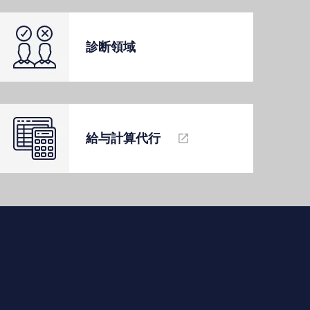
診断領域
給与計算代⾏