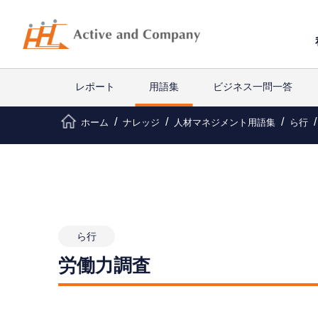
レポート
用語集
ビジネス一問一答
ホーム
ナレッジ
人材マネジメント用語集
ら行
ら行
労働力調査