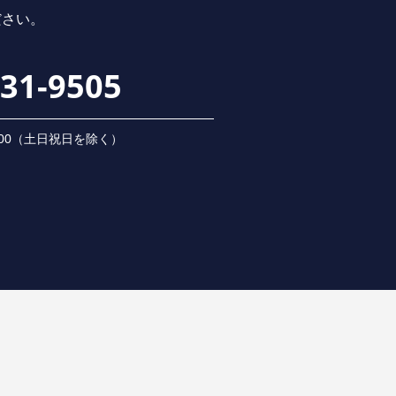
ださい。
231-9505
 18:00（⼟⽇祝⽇を除く）