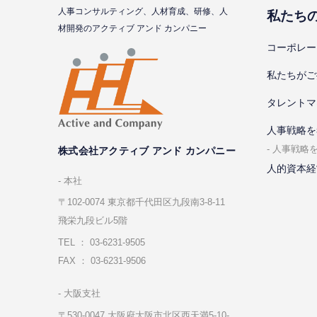
⼈事コンサルティング、⼈材育成、研修、⼈
私たち
材開発のアクティブ アンド カンパニー
コーポレー
私たちがご
タレントマ
⼈事戦略を
⼈事戦略
株式会社アクティブ アンド カンパニー
人的資本経
本社
〒102-0074 東京都千代⽥区九段南3-8-11
飛栄九段ビル5階
TEL ： 03-6231-9505
FAX ： 03-6231-9506
⼤阪⽀社
〒530-0047 ⼤阪府⼤阪市北区⻄天満5-10-