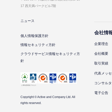
17 ⻄天満パークビル7階
ニュース
会社情
個⼈情報保護⽅針
企業理念
情報セキュリティ⽅針
会社概要
クラウドサービス情報セキュリティ方
針
取引実績
代表メッセ
コンサルタ
電子公告
Copyright © Active and Company Ltd. All
rights
reserved.