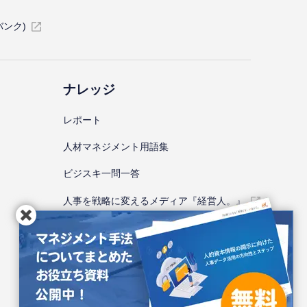
バンク)
ナレッジ
レポート
⼈材マネジメント⽤語集
ビジスキ⼀問⼀答
人事を戦略に変えるメディア『経営人。』