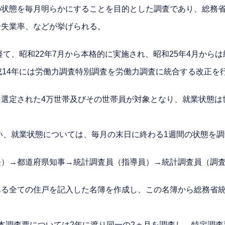
状態を毎月明らかにすることを目的とした調査であり、総務省
全失業率、などが挙げられる。
経て、昭和22年7月から本格的に実施され、昭和25年4月から
成14年には労働力調査特別調査を労働力調査に統合する改正を
選定された4万世帯及びその世帯員が対象となり、就業状態は世
行い、就業状態については、毎月の末日に終わる1週間の状態を
長）→都道府県知事→統計調査員（指導員）→統計調査員（調
ある全ての住戸を記入した名簿を作成し、この名簿から総務省
本調査票については2年に渡り同一の2ヵ月を調査し、特定調査