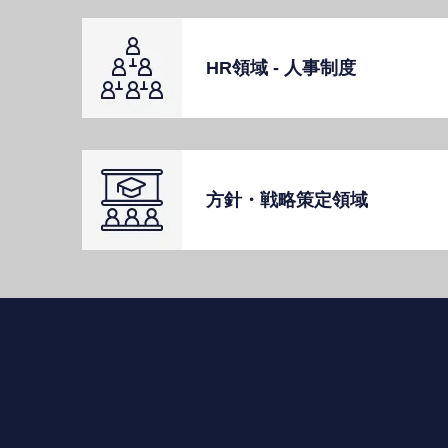
HR領域 - ⼈事制度
⽅針・戦略策定領域