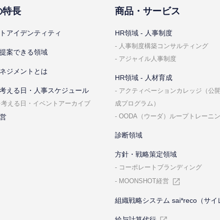
の特⻑
商品・サービス
トアイデンティティ
HR領域 - ⼈事制度
⼈事制度構築コンサルティング
提案できる領域
アジャイル⼈事制度
ネジメントとは
HR領域 - ⼈材育成
考える⽇・⼈事スケジュール
アクティベーションカレッジ（公
成プログラム）
を考える⽇・イベントアーカイブ
OODA（ウーダ）ループトレーニ
営
診断領域
⽅針・戦略策定領域
コーポレートブランディング
MOONSHOT経営
組織戦略システム sai*reco（サ
給与計算代⾏