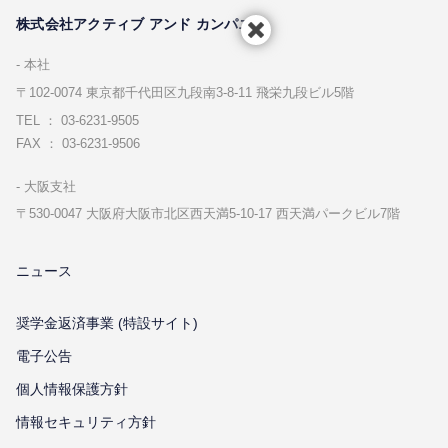
株式会社アクティブ アンド カンパニー
本社
〒102-0074 東京都千代⽥区九段南3-8-11 飛栄九段ビル5階
TEL ： 03-6231-9505
FAX ： 03-6231-9506
⼤阪⽀社
〒530-0047 ⼤阪府⼤阪市北区⻄天満5-10-17 ⻄天満パークビル7階
ニュース
奨学金返済事業 (特設サイト)
電子公告
個⼈情報保護⽅針
情報セキュリティ⽅針