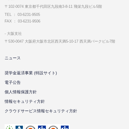
〒102-0074 東京都千代⽥区九段南3-8-11 飛栄九段ビル5階
TEL ： 03-6231-9505
FAX ： 03-6231-9506
⼤阪⽀社
〒530-0047 ⼤阪府⼤阪市北区⻄天満5-10-17 ⻄天満パークビル7階
ニュース
奨学金返済事業 (特設サイト)
電子公告
個⼈情報保護⽅針
情報セキュリティ⽅針
クラウドサービス情報セキュリティ方針