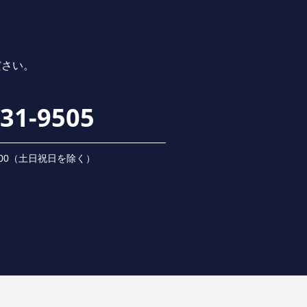
ださい。
231-9505
 18:00（⼟⽇祝⽇を除く）