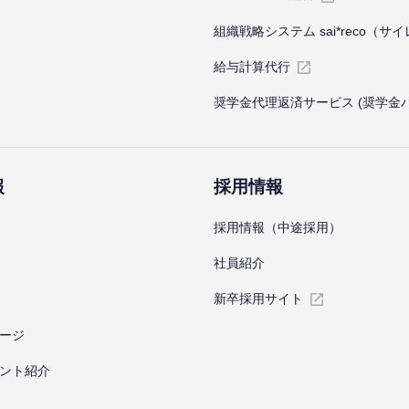
組織戦略システム sai*reco（サ
給与計算代⾏
奨学金代理返済サービス (奨学金
報
採⽤情報
採⽤情報（中途採⽤）
社員紹介
新卒採⽤サイト
ージ
ント紹介