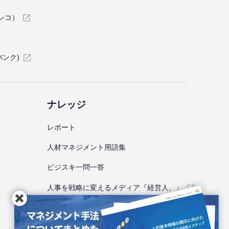
イレコ）
バンク)
ナレッジ
レポート
⼈材マネジメント⽤語集
ビジスキ⼀問⼀答
人事を戦略に変えるメディア『経営人。』