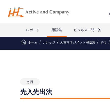
レポート
用語集
ビジネス一問一答
ホーム
ナレッジ
人材マネジメント用語集
さ行
さ行
先入先出法