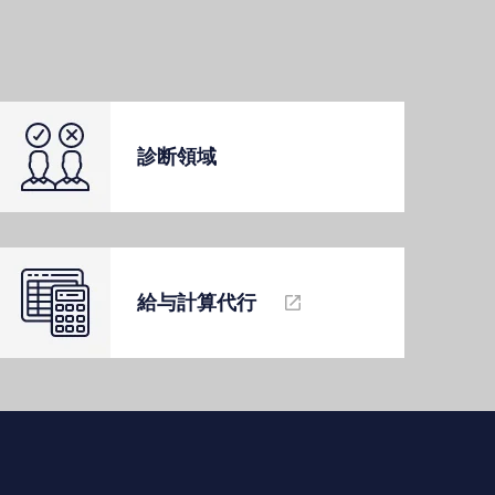
診断領域
給与計算代⾏