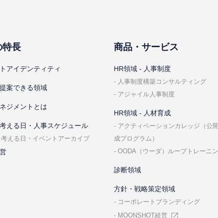
の特⻑
商品・サービス
トアイデンティティ
HR領域 - ⼈事制度
⼈事制度構築コンサルティング
提案できる領域
アジャイル⼈事制度
ネジメントとは
HR領域 - ⼈材育成
考える⽇・⼈事スケジュール
アクティベーションカレッジ（公
成プログラム）
を考える⽇・イベントアーカイブ
OODA（ウーダ）ループトレーニ
営
診断領域
⽅針・戦略策定領域
コーポレートブランディング
MOONSHOT経営