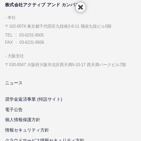
株式会社アクティブ アンド カンパニー
本社
〒102-0074 東京都千代⽥区九段南3-8-11 飛栄九段ビル5階
TEL ： 03-6231-9505
FAX ： 03-6231-9506
⼤阪⽀社
〒530-0047 ⼤阪府⼤阪市北区⻄天満5-10-17 ⻄天満パークビル7階
ニュース
奨学金返済事業 (特設サイト)
電子公告
個⼈情報保護⽅針
情報セキュリティ⽅針
クラウドサービス情報セキュリティ方針