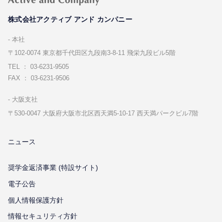
株式会社アクティブ アンド カンパニー
本社
〒102-0074 東京都千代⽥区九段南3-8-11 飛栄九段ビル5階
TEL ： 03-6231-9505
FAX ： 03-6231-9506
⼤阪⽀社
〒530-0047 ⼤阪府⼤阪市北区⻄天満5-10-17 ⻄天満パークビル7階
ニュース
奨学金返済事業 (特設サイト)
電子公告
個⼈情報保護⽅針
情報セキュリティ⽅針