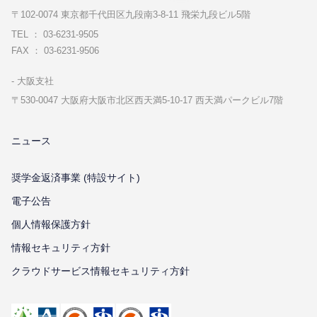
〒102-0074 東京都千代⽥区九段南3-8-11 飛栄九段ビル5階
TEL ： 03-6231-9505
FAX ： 03-6231-9506
⼤阪⽀社
〒530-0047 ⼤阪府⼤阪市北区⻄天満5-10-17 ⻄天満パークビル7階
ニュース
奨学金返済事業 (特設サイト)
電子公告
個⼈情報保護⽅針
情報セキュリティ⽅針
クラウドサービス情報セキュリティ方針