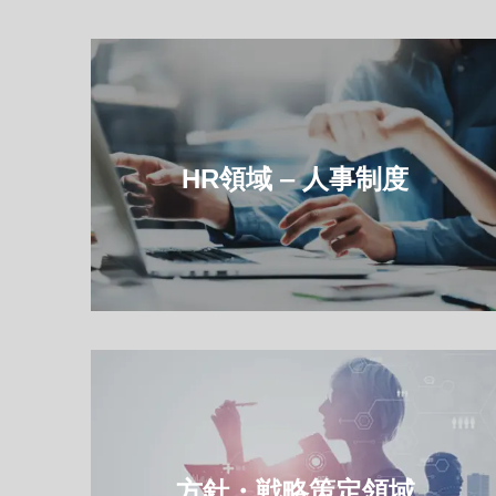
HR領域 ‒ 人事制度
方針・戦略策定領域