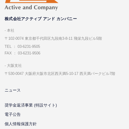
株式会社アクティブ アンド カンパニー
本社
〒102-0074 東京都千代⽥区九段南3-8-11 飛栄九段ビル5階
TEL ： 03-6231-9505
FAX ： 03-6231-9506
⼤阪⽀社
〒530-0047 ⼤阪府⼤阪市北区⻄天満5-10-17 ⻄天満パークビル7階
ニュース
奨学金返済事業 (特設サイト)
電子公告
個⼈情報保護⽅針