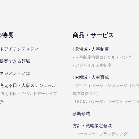
の特⻑
商品・サービス
トアイデンティティ
HR領域 - ⼈事制度
⼈事制度構築コンサルティング
提案できる領域
アジャイル⼈事制度
ネジメントとは
HR領域 - ⼈材育成
考える⽇・⼈事スケジュール
アクティベーションカレッジ（公
成プログラム）
を考える⽇・イベントアーカイブ
OODA（ウーダ）ループトレーニ
営
診断領域
⽅針・戦略策定領域
コーポレートブランディング