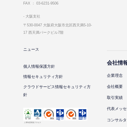
FAX ： 03-6231-9506
⼤阪⽀社
〒530-0047 ⼤阪府⼤阪市北区⻄天満5-10-
17 ⻄天満パークビル7階
ニュース
会社情
個⼈情報保護⽅針
企業理念
情報セキュリティ⽅針
会社概要
クラウドサービス情報セキュリティ方
針
取引実績
代表メッセ
コンサルタ