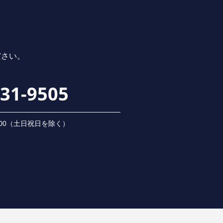
ださい。
231-9505
 18:00（⼟⽇祝⽇を除く）