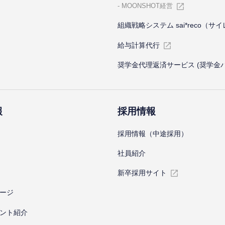
MOONSHOT経営
組織戦略システム sai*reco（サ
給与計算代⾏
奨学金代理返済サービス (奨学金
報
採⽤情報
採⽤情報（中途採⽤）
社員紹介
新卒採⽤サイト
ージ
ント紹介