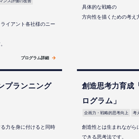
マンス評価の改善
具体的な戦略の
方向性を描くための考え
クライアント各社様のニー
す。
プログラム詳細
ンプランニング
創造思考力育成
ログラム」
企画力・戦略的思考向上
考
する力を身に付けると同時
創造性とは生まれながら
できる思考法です。