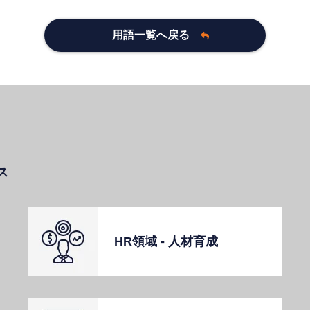
用語一覧へ戻る
ス
HR領域 - ⼈材育成