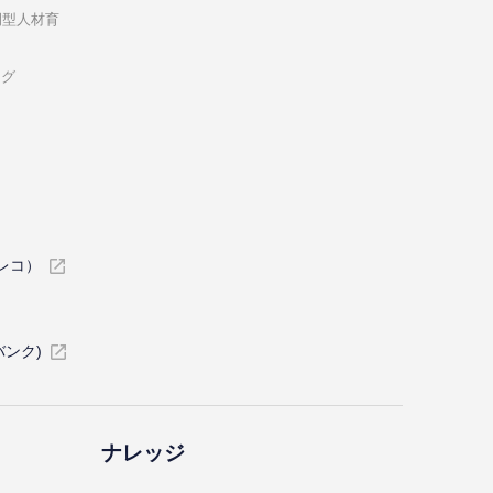
開型⼈材育
ング
イレコ）
バンク)
ナレッジ