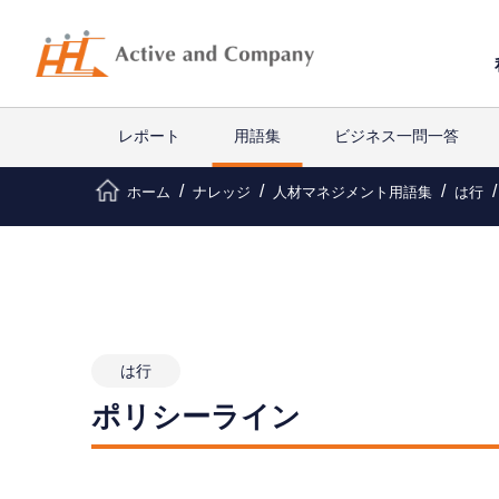
レポート
用語集
ビジネス一問一答
ホーム
ナレッジ
人材マネジメント用語集
は行
は行
ポリシーライン