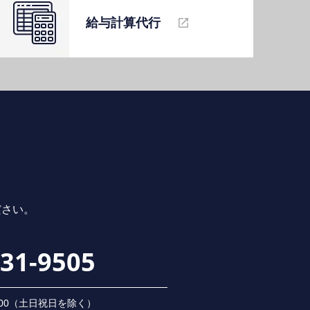
給与計算代⾏
ださい。
231-9505
 18:00（⼟⽇祝⽇を除く）