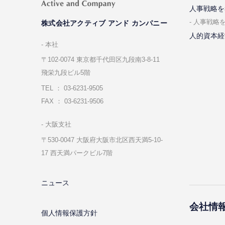
⼈事戦略を
⼈事戦略
株式会社アクティブ アンド カンパニー
人的資本経
本社
〒102-0074 東京都千代⽥区九段南3-8-11
飛栄九段ビル5階
TEL ： 03-6231-9505
FAX ： 03-6231-9506
⼤阪⽀社
〒530-0047 ⼤阪府⼤阪市北区⻄天満5-10-
17 ⻄天満パークビル7階
ニュース
会社情
個⼈情報保護⽅針