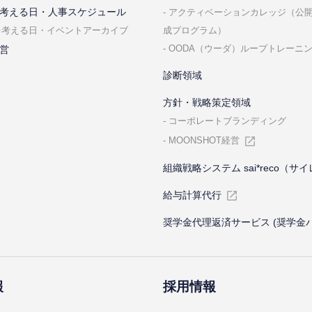
考える⽇・⼈事スケジュール
アクティベーションカレッジ（公
成プログラム）
を考える⽇・イベントアーカイブ
OODA（ウーダ）ループトレーニ
営
診断領域
⽅針・戦略策定領域
コーポレートブランディング
MOONSHOT経営
組織戦略システム sai*reco（サ
給与計算代⾏
奨学金代理返済サービス (奨学金
報
採⽤情報