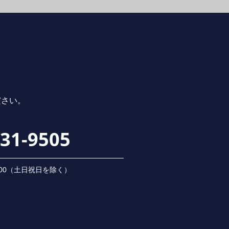
ださい。
231-9505
 18:00（⼟⽇祝⽇を除く）