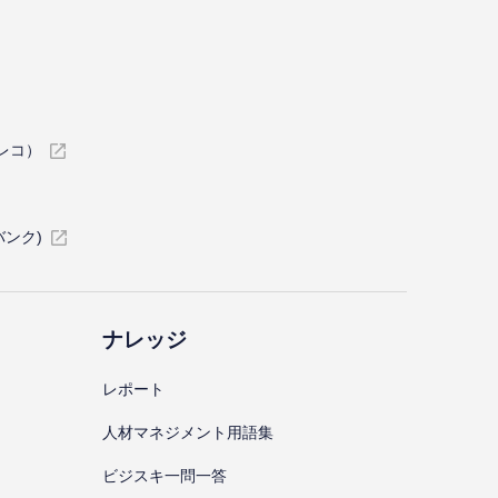
イレコ）
バンク)
ナレッジ
レポート
⼈材マネジメント⽤語集
ビジスキ⼀問⼀答