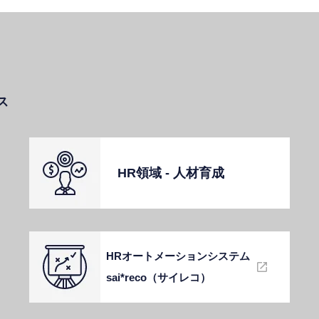
ス
HR領域 - ⼈材育成
HRオートメーションシステム
sai*reco（サイレコ）