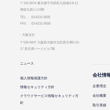
〒102-0074 東京都千代⽥区九段南3-8-11
飛栄九段ビル5階
TEL ： 03-6231-9505
FAX ： 03-6231-9506
⼤阪⽀社
〒530-0047 ⼤阪府⼤阪市北区⻄天満5-10-
17 ⻄天満パークビル7階
ニュース
会社情
個⼈情報保護⽅針
企業理念
情報セキュリティ⽅針
会社概要
クラウドサービス情報セキュリティ方
針
取引実績