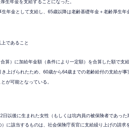
齢厚生年金を支給することになった。
齢厚生年金として支給し、65歳以降は老齢基礎年金＋老齢厚生
以上であること
を合算）に加給年金額（条件により一定額）を合算した額で支
に引き上げられたため、60歳から64歳までの老齢給付の支給が
ことが可能となっている。
4月2日以後に生まれた女性（もしくは坑内員の被保険者であっ
もの）に該当するものは、社会保険庁長官に支給繰り上げの請求