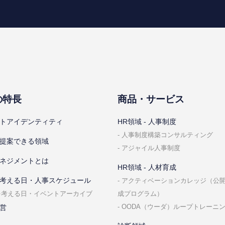
の特⻑
商品・サービス
トアイデンティティ
HR領域 - ⼈事制度
⼈事制度構築コンサルティング
提案できる領域
アジャイル⼈事制度
ネジメントとは
HR領域 - ⼈材育成
考える⽇・⼈事スケジュール
アクティベーションカレッジ（公
成プログラム）
を考える⽇・イベントアーカイブ
OODA（ウーダ）ループトレーニ
営