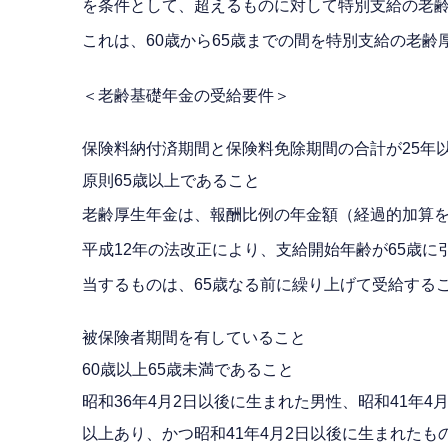
を条件として、超えるものに対して特別支給の老
これは、60歳から65歳までの間を特別支給の老
＜老齢基礎年金の受給要件＞
保険料納付済期間と保険料免除期間の合計が25年
原則65歳以上であること
老齢厚生年金は、報酬比例の年金額（経過的加算
平成12年の法改正により、支給開始年齢が65歳
当するものは、65歳なる前に繰り上げて受給する
被保険者期間を有していること
60歳以上65歳未満であること
昭和36年4月2日以後に生まれた男性、昭和41年
以上あり、かつ昭和41年4月2日以後に生まれた