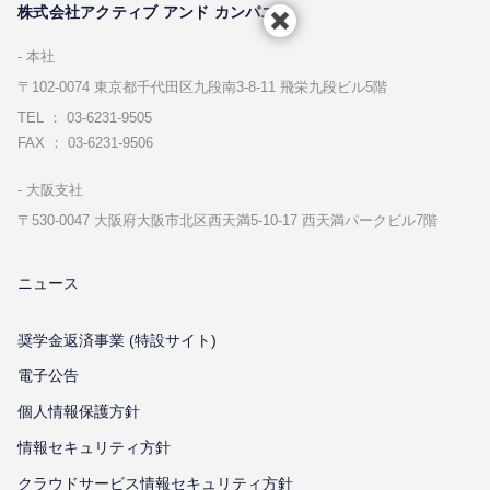
株式会社アクティブ アンド カンパニー
本社
〒102-0074 東京都千代⽥区九段南3-8-11 飛栄九段ビル5階
TEL ： 03-6231-9505
FAX ： 03-6231-9506
⼤阪⽀社
〒530-0047 ⼤阪府⼤阪市北区⻄天満5-10-17 ⻄天満パークビル7階
ニュース
奨学金返済事業 (特設サイト)
電子公告
個⼈情報保護⽅針
情報セキュリティ⽅針
クラウドサービス情報セキュリティ方針