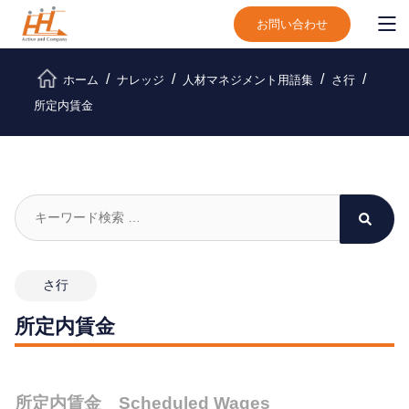
お問い合わせ
ホーム
ナレッジ
人材マネジメント用語集
さ行
所定内賃金
さ行
所定内賃金
所定内賃金 Scheduled Wages