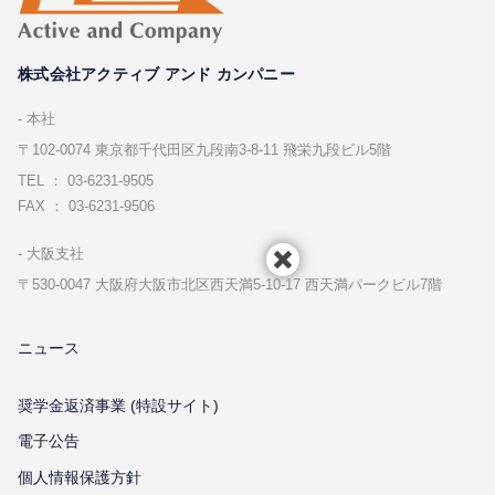
株式会社アクティブ アンド カンパニー
本社
〒102-0074 東京都千代⽥区九段南3-8-11 飛栄九段ビル5階
TEL ： 03-6231-9505
FAX ： 03-6231-9506
⼤阪⽀社
〒530-0047 ⼤阪府⼤阪市北区⻄天満5-10-17 ⻄天満パークビル7階
ニュース
奨学金返済事業 (特設サイト)
電子公告
個⼈情報保護⽅針