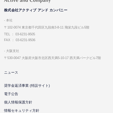
株式会社アクティブ アンド カンパニー
本社
〒102-0074 東京都千代⽥区九段南3-8-11 飛栄九段ビル5階
TEL ： 03-6231-9505
FAX ： 03-6231-9506
⼤阪⽀社
〒530-0047 ⼤阪府⼤阪市北区⻄天満5-10-17 ⻄天満パークビル7階
ニュース
奨学金返済事業 (特設サイト)
電子公告
個⼈情報保護⽅針
情報セキュリティ⽅針