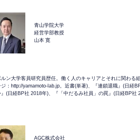
青山学院大学
経営学部教授
山本 寛
ボルン大学客員研究員歴任。働く人のキャリアとそれに関わる
ジ：http://yamamoto-lab.jp。近書(単著)、『連鎖退職』(
』(日経BP社 2018年)、『「中だるみ社員」の罠』(日経BP社 2
AGC株式会社