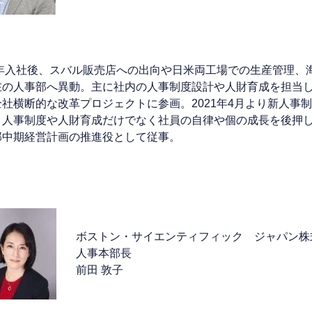
9年入社後、スバル販売店への出向や日米両工場での生産管理、海
在の人事部へ異動。主に社内の人事制度設計や人財育成を担当し
全社横断的な改革プロジェクトに参画。2021年4月より新人事
、人事制度や人財育成だけでなく社員の自律や個の成長を後押
部中期経営計画の推進役として従事。
ボストン・サイエンティフィック ジャパン株
人事本部長
前田 敦子