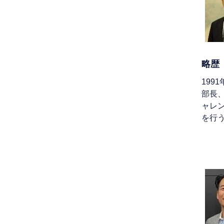
略歴
19
部長
ャレ
を行