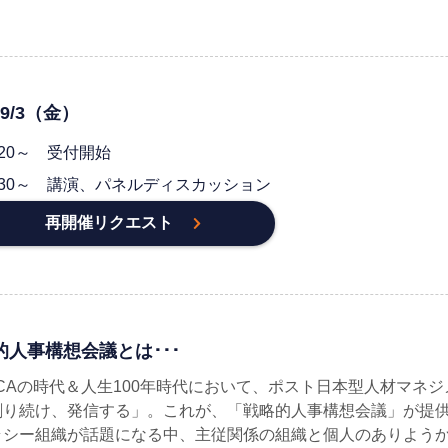
/9/3（金）
:20～ 受付開始
3:30～ 講演、パネルディスカッション
再開催リクエスト
的人事構想会議とは･･･
UCAの時代＆人生100年時代において、ポスト日本型人材マネ
創り続け、発信する」。これが、「戦略的人事構想会議」が提供
ラシー組織が話題になる中、主従関係の組織と個人のありよう