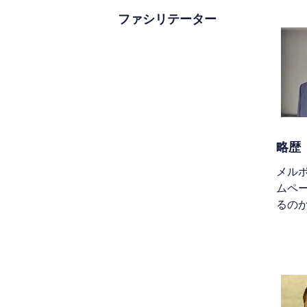
ファシリテーター
略歴
メル
ムペー
るのか