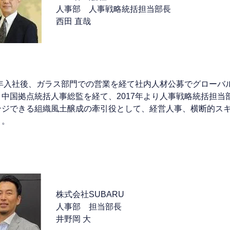
人事部 人事戦略統括担当部長
西田 直哉
91年入社後、ガラス部門での営業を経て社内人材公募でグロー
、中国拠点統括人事総監を経て、2017年より人事戦略統括担
ンジできる組織風土醸成の牽引役として、経営人事、横断的ス
う。
株式会社SUBARU
人事部 担当部長
井野岡 大