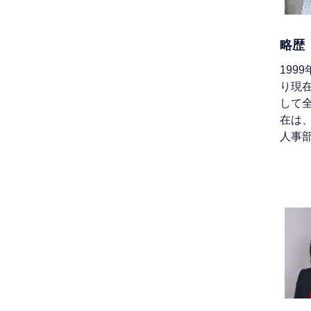
略歴
199
り現
して
在は
人事