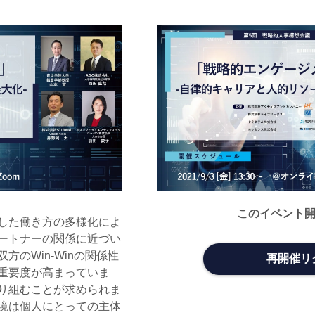
このイベント
した働き方の多様化によ
ートナーの関係に近づい
のWin-Winの関係性
再開催リ
重要度が高まっていま
り組むことが求められま
境は個人にとっての主体