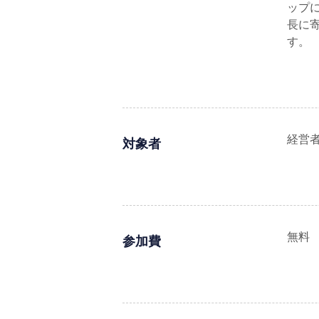
ップ
長に
す。
経営
対象者
無料
参加費