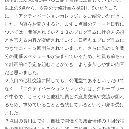
以上の3点から、次期の研修計画を検討していたところ
に、『アクティベーションカレッジ』をご紹介いただきま
した。内容をお聞きすると、まず１点目のテーマと日程に
ついては、開催されている１８のプログラムに社会人必須
とも言える内容が凝縮されていて、日程も１プログラムに
つき年に４～５回開催されていました。さらに先の１年間
分の開催スケジュールが決まっているため、社員も前もっ
て計画的に予定を組むことができ、より参加しやすい内容
だと思いました。
２点目の他社交流に関しても、公開型であるというだけで
なく、『アクティベーションカレッジ』は、グループワー
ク中心で、じっくりと他社社員との意見交換や交流が図れ
るため、求めていることと合致しているという印象を受け
ました。
３点目の費用面でも、自社で開催する集合研修の１回分程
度の費用で受けられるのならば、問題無いと社内決裁もス