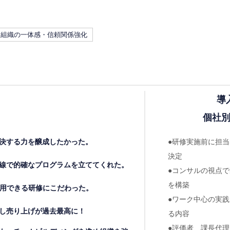
組織の一体感・信頼関係強化
導
個社
●研修実施前に担
決する力を醸成したかった。
決定
線で的確なプログラムを立ててくれた。
●コンサルの視点
を構築
用できる研修にこだわった。
●ワーク中心の実
し売り上げが過去最高に！
る内容
●評価者、課長代