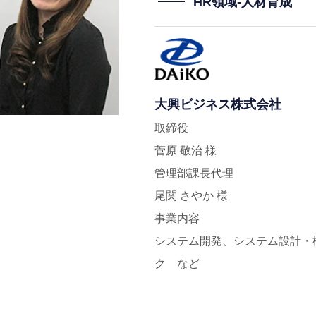
HR領域-⼈材育成
大興ビジネス株式会社
取締役
菅原 敬治 様
管理部課長代理
尾関 さやか 様
事業内容
システム開発、システム設計・
ク など