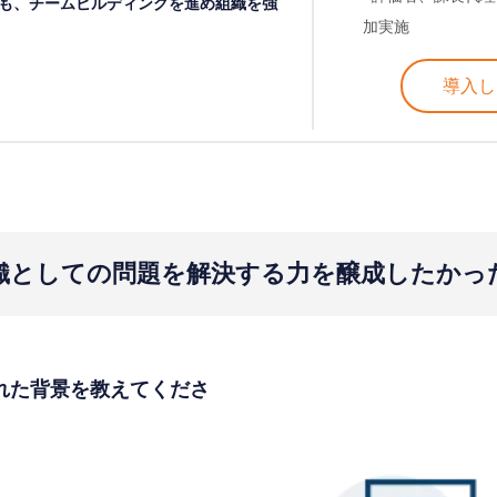
も、チームビルディングを進め組織を強
加実施
導入
織としての問題を解決する力を醸成したかっ
われた背景を教えてくださ
。