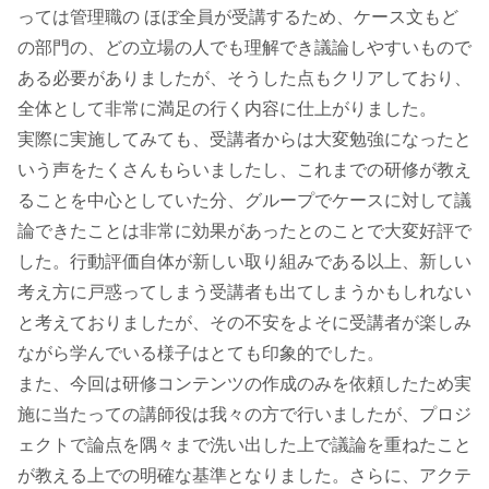
っては管理職の ほぼ全員が受講するため、ケース文もど
の部門の、どの立場の人でも理解でき議論しやすいもので
ある必要がありましたが、そうした点もクリアしており、
全体として非常に満足の行く内容に仕上がりました。
実際に実施してみても、受講者からは大変勉強になったと
いう声をたくさんもらいましたし、これまでの研修が教え
ることを中心としていた分、グループでケースに対して議
論できたことは非常に効果があったとのことで大変好評で
した。行動評価自体が新しい取り組みである以上、新しい
考え方に戸惑ってしまう受講者も出てしまうかもしれない
と考えておりましたが、その不安をよそに受講者が楽しみ
ながら学んでいる様子はとても印象的でした。
また、今回は研修コンテンツの作成のみを依頼したため実
施に当たっての講師役は我々の方で行いましたが、プロジ
ェクトで論点を隅々まで洗い出した上で議論を重ねたこと
が教える上での明確な基準となりました。さらに、アクテ