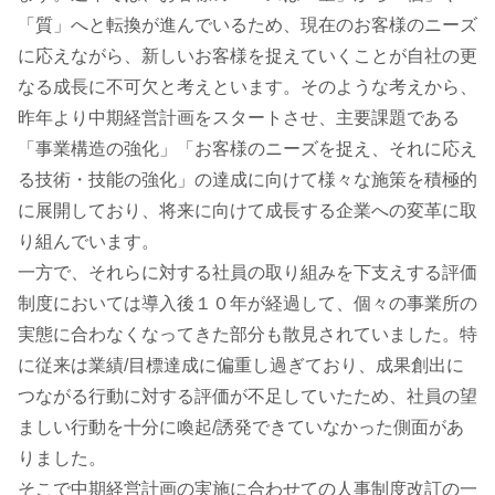
「質」へと転換が進んでいるため、現在のお客様のニーズ
に応えながら、新しいお客様を捉えていくことが自社の更
なる成長に不可欠と考えといます。そのような考えから、
昨年より中期経営計画をスタートさせ、主要課題である
「事業構造の強化」「お客様のニーズを捉え、それに応え
る技術・技能の強化」の達成に向けて様々な施策を積極的
に展開しており、将来に向けて成長する企業への変革に取
り組んでいます。
一方で、それらに対する社員の取り組みを下支えする評価
制度においては導入後１０年が経過して、個々の事業所の
実態に合わなくなってきた部分も散見されていました。特
に従来は業績/目標達成に偏重し過ぎており、成果創出に
つながる行動に対する評価が不足していたため、社員の望
ましい行動を十分に喚起/誘発できていなかった側面があ
りました。
そこで中期経営計画の実施に合わせての人事制度改訂の一