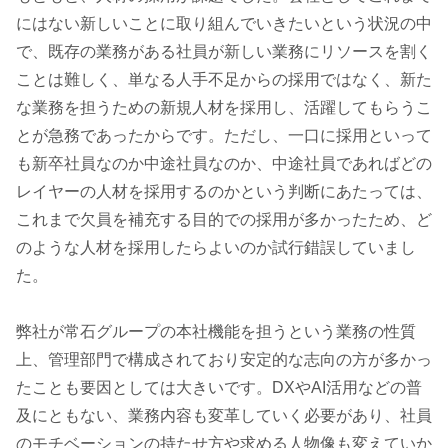
にはない新しいことに取り組んでいきたいという状況の中
で、既存の業務がある社員が新しい業務にリソースを割く
ことは難しく、単なる人手不足からの採用ではなく、新た
な業務を担うための新規人材を採用し、活躍してもらうこ
とが急務であったからです。ただし、一口に採用といって
も新卒社員なのか中途社員なのか、中途社員であればどの
レイヤーの人材を採用するのかという判断にあたっては、
これまで欠員を補充する目的での採用が多かったため、ど
のような人材を採用したらよいのか試行錯誤していまし
た。
弊社が常石グループの本社機能を担うという業務の性質
上、管理部門で構成されており安定的な志向の方が多かっ
たことも要因としては大きいです。DXやAI活用などの普
及にともない、業務内容も変革していく必要があり、社員
のモチベーションの持たせ方や求める人物像も変えていか