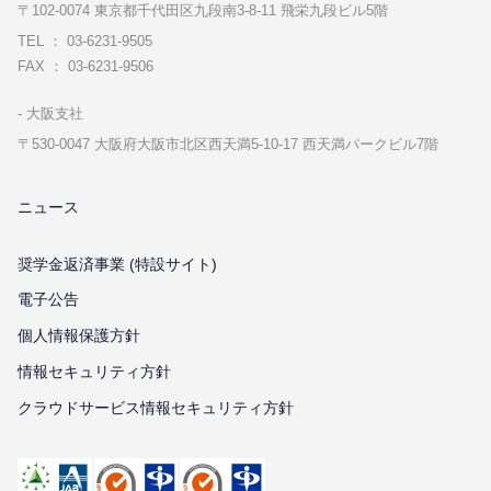
〒102-0074 東京都千代⽥区九段南3-8-11 飛栄九段ビル5階
TEL ： 03-6231-9505
FAX ： 03-6231-9506
⼤阪⽀社
〒530-0047 ⼤阪府⼤阪市北区⻄天満5-10-17 ⻄天満パークビル7階
ニュース
奨学金返済事業 (特設サイト)
電子公告
個⼈情報保護⽅針
情報セキュリティ⽅針
クラウドサービス情報セキュリティ方針