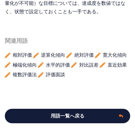
量化が不可能）な目標については、達成度を数値ではな
く、状態で設定しておくことも一手である。
関連用語
相対評価
逆算化傾向
絶対評価
寛大化傾向
極端化傾向
水平的評価
対比誤差
直近効果
複数評価法
評価面談
用語一覧へ戻る