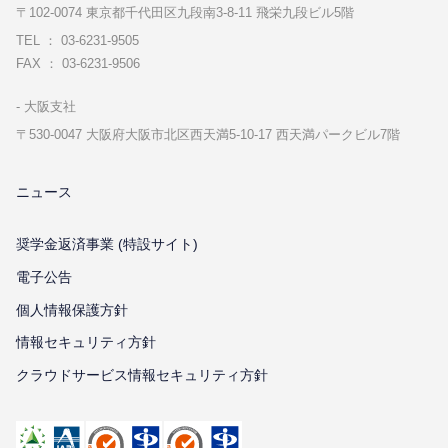
〒102-0074 東京都千代⽥区九段南3-8-11 飛栄九段ビル5階
TEL ： 03-6231-9505
FAX ： 03-6231-9506
⼤阪⽀社
〒530-0047 ⼤阪府⼤阪市北区⻄天満5-10-17 ⻄天満パークビル7階
ニュース
奨学金返済事業 (特設サイト)
電子公告
個⼈情報保護⽅針
情報セキュリティ⽅針
クラウドサービス情報セキュリティ方針