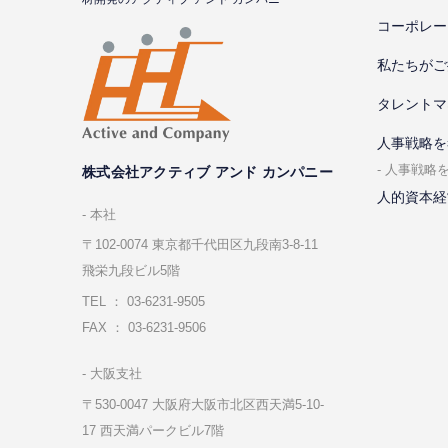
コーポレー
私たちがご
タレントマ
⼈事戦略を
⼈事戦略
株式会社アクティブ アンド カンパニー
人的資本経
本社
〒102-0074 東京都千代⽥区九段南3-8-11
飛栄九段ビル5階
TEL ： 03-6231-9505
FAX ： 03-6231-9506
⼤阪⽀社
〒530-0047 ⼤阪府⼤阪市北区⻄天満5-10-
17 ⻄天満パークビル7階