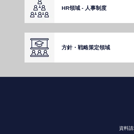
HR領域 - ⼈事制度
⽅針・戦略策定領域
資料請