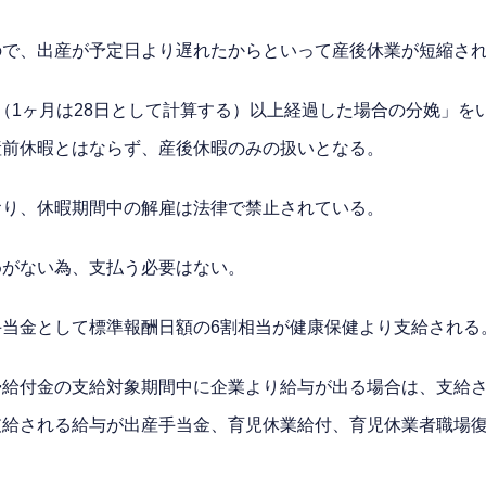
ので、出産が予定日より遅れたからといって産後休業が短縮さ
（1ヶ月は28日として計算する）以上経過した場合の分娩」を
産前休暇とはならず、産後休暇のみの扱いとなる。
おり、休暇期間中の解雇は法律で禁止されている。
めがない為、支払う必要はない。
当金として標準報酬日額の6割相当が健康保健より支給される。
帰給付金の支給対象期間中に企業より給与が出る場合は、支給
支給される給与が出産手当金、育児休業給付、育児休業者職場