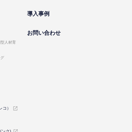
導⼊事例
お問い合わせ
開型⼈材育
ング
イレコ）
バンク)