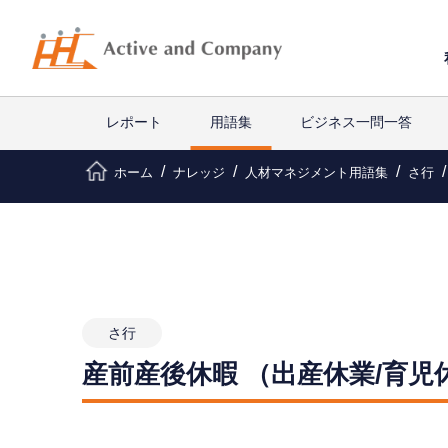
レポート
用語集
ビジネス一問一答
ホーム
ナレッジ
人材マネジメント用語集
さ行
さ行
産前産後休暇 （出産休業/育児