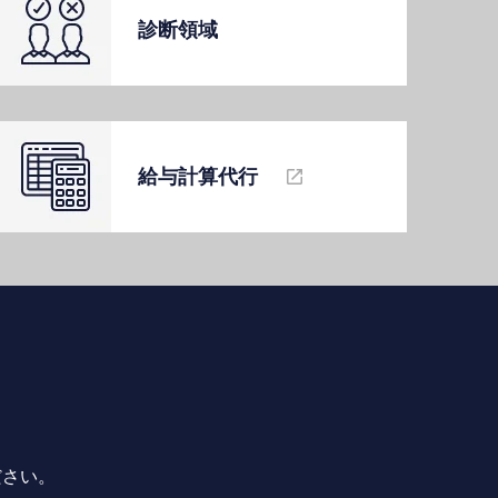
診断領域
給与計算代⾏
ださい。