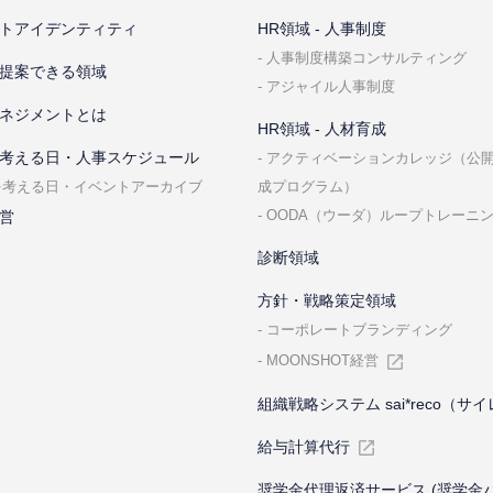
トアイデンティティ
HR領域 - ⼈事制度
⼈事制度構築コンサルティング
提案できる領域
アジャイル⼈事制度
ネジメントとは
HR領域 - ⼈材育成
考える⽇・⼈事スケジュール
アクティベーションカレッジ（公
成プログラム）
を考える⽇・イベントアーカイブ
OODA（ウーダ）ループトレーニ
営
診断領域
⽅針・戦略策定領域
コーポレートブランディング
MOONSHOT経営
組織戦略システム sai*reco（サ
給与計算代⾏
奨学金代理返済サービス (奨学金