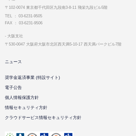
〒102-0074 東京都千代⽥区九段南3-8-11 飛栄九段ビル5階
TEL ： 03-6231-9505
FAX ： 03-6231-9506
⼤阪⽀社
〒530-0047 ⼤阪府⼤阪市北区⻄天満5-10-17 ⻄天満パークビル7階
ニュース
奨学金返済事業 (特設サイト)
電子公告
個⼈情報保護⽅針
情報セキュリティ⽅針
クラウドサービス情報セキュリティ方針