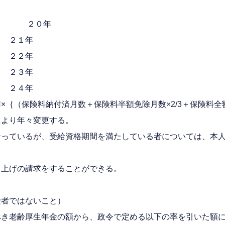
 ２０年
 ２１年
 ２２年
 ２３年
 ２４年
｛（保険料納付済月数＋保険料半額免除月数×2/3＋保険料全額
により年々変更する。
なっているが、受給資格期間を満たしている者については、本
り上げの請求をすることができる。
険者ではないこと）
べき老齢厚生年金の額から、政令で定める以下の率を引いた額