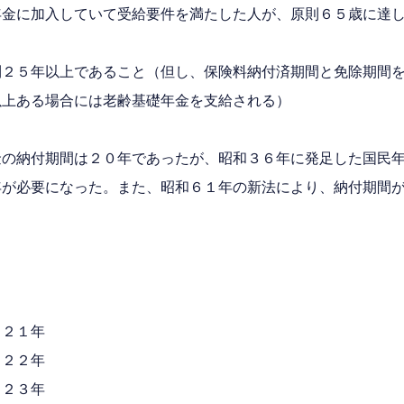
年金に加入していて受給要件を満たした人が、原則６５歳に達
則２５年以上であること（但し、保険料納付済期間と免除期間
以上ある場合には老齢基礎年金を支給される）
金の納付期間は２０年であったが、昭和３６年に発足した国民
年が必要になった。また、昭和６１年の新法により、納付期間
２１年
２２年
２３年