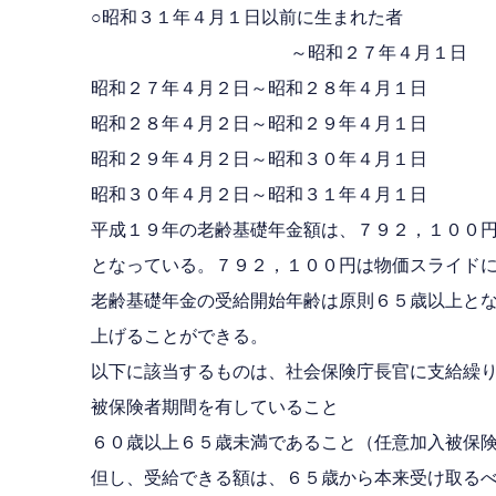
○昭和３１年４月１日以前に生まれた者
～昭和２７年４月１日
昭和２７年４月２日～昭和２８年４月１日
昭和２８年４月２日～昭和２９年４月１日
昭和２９年４月２日～昭和３０年４月１日
昭和３０年４月２日～昭和３１年４月１日
平成１９年の老齢基礎年金額は、７９２，１００円×
となっている。７９２，１００円は物価スライド
老齢基礎年金の受給開始年齢は原則６５歳以上と
上げることができる。
以下に該当するものは、社会保険庁長官に支給繰
被保険者期間を有していること
６０歳以上６５歳未満であること（任意加入被保
但し、受給できる額は、６５歳から本来受け取る