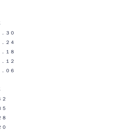
率
３０
２４
１８
１２
０６
率
２
５
８
０