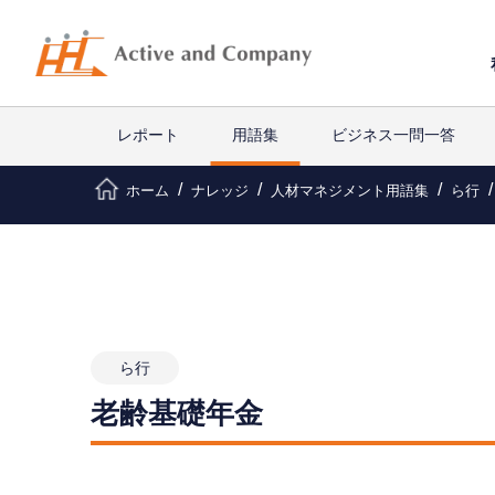
レポート
用語集
ビジネス一問一答
ホーム
ナレッジ
人材マネジメント用語集
ら行
ら行
老齢基礎年金