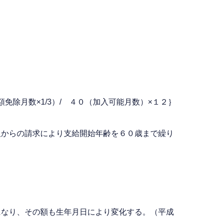
免除月数×1/3）/ ４０（加入可能月数）×１２｝
人からの請求により支給開始年齢を６０歳まで繰り
になり、その額も生年月日により変化する。（平成