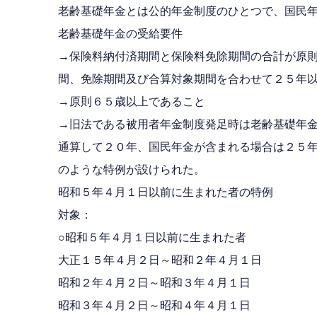
老齢基礎年金とは公的年金制度のひとつで、国民
老齢基礎年金の受給要件
→保険料納付済期間と保険料免除期間の合計が原
間、免除期間及び合算対象期間を合わせて２５年
→原則６５歳以上であること
→旧法である被用者年金制度発足時は老齢基礎年
通算して２０年、国民年金が含まれる場合は２５
のような特例が設けられた。
昭和５年４月１日以前に生まれた者の特例
対象：
○昭和５年４月１日以前に生まれた者
大正１５年４月２日～昭和２年４月１日 
昭和２年４月２日～昭和３年４月１日 
昭和３年４月２日～昭和４年４月１日 