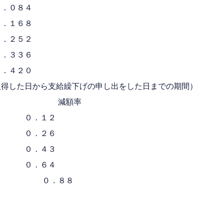
０８４
１６８
２５２
３３６
４２０
取得した日から支給繰下げの申し出をした日までの期間）
率
 ０．１２
 ０．２６
 ０．４３
 ０．６４
０．８８