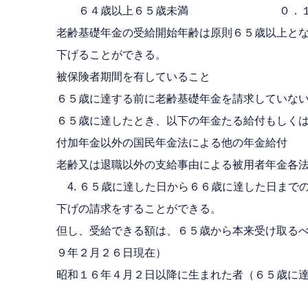
６４歳以上６５歳未満 ０．１
老齢基礎年金の受給開始年齢は原則６５歳以上と
下げることができる。
被保険者期間を有していること
６５歳に達する前に老齢基礎年金を請求していな
６５歳に達したとき、以下の年金たる給付もしく
付加年金以外の国民年金法による他の年金給付
老齢又は退職以外の支給事由による被用者年金各
4. ６５歳に達した日から６６歳に達した日まで
下げの請求をすることができる。
但し、受給できる額は、６５歳から本来受け取る
９年２月２６日現在）
昭和１６年４月２日以降に生まれた者（６５歳に
減額