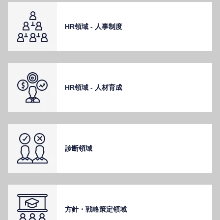
HR領域 - ⼈事制度
HR領域 - ⼈材育成
診断領域
⽅針・戦略策定領域