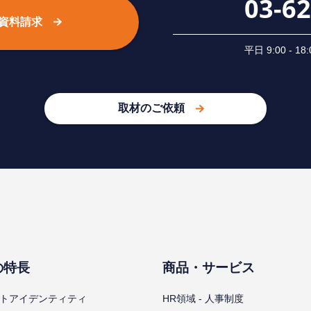
03-6
資料請求
平⽇ 9:00 -
取材のご依頼
の特⻑
商品・サービス
トアイデンティティ
HR領域 - ⼈事制度