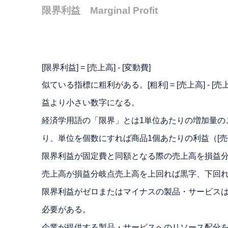
限界利益 Marginal Profit
[限界利益] = [売上高] - [変動費]
似ている指標に粗利がある。[粗利] = [売上高]
益より小さい数字になる。
経済学用語の「限界」とは1単位あたりの増加量の
り、単位を個数にすれば商品1個あたりの利益（[売値]
限界利益が固定費と同額となる際の売上高を損益
売上高が損益分岐点売上高を上回れば黒字、下回
限界利益がゼロまたはマイナスの製品・サービス
必要がある。
企業が提供する製品・サービスへのリソース配分を行う際の参