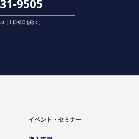
231-9505
 18:00（⼟⽇祝⽇を除く）
イベント・セミナー