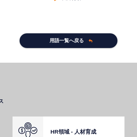
用語一覧へ戻る
ス
HR領域 - ⼈材育成