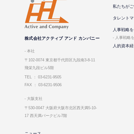
私たちがご
タレントマ
⼈事戦略を
⼈事戦略
株式会社アクティブ アンド カンパニー
人的資本経
本社
〒102-0074 東京都千代⽥区九段南3-8-11
飛栄九段ビル5階
TEL ： 03-6231-9505
FAX ： 03-6231-9506
⼤阪⽀社
〒530-0047 ⼤阪府⼤阪市北区⻄天満5-10-
17 ⻄天満パークビル7階
ニュース