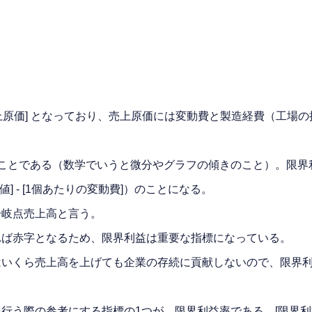
 - [売上原価] となっており、売上原価には変動費と製造経費（
ことである（数学でいうと微分やグラフの傾きのこと）。限界
 - [1個あたりの変動費]）のことになる。
分岐点売上高と言う。
れば赤字となるため、限界利益は重要な指標になっている。
はいくら売上高を上げても企業の存続に貢献しないので、限界
考にする指標の1つが、限界利益率である。[限界利益率] = [限界利益