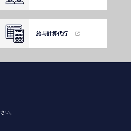
給与計算代⾏
ださい。