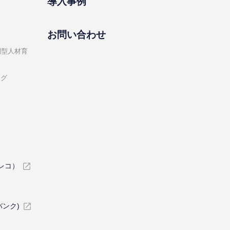
導⼊事例
お問い合わせ
開型⼈材育
ング
イレコ）
バンク)