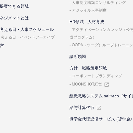
⼈事制度構築コンサルティング
提案できる領域
アジャイル⼈事制度
ネジメントとは
HR領域 - ⼈材育成
考える⽇・⼈事スケジュール
アクティベーションカレッジ（公
成プログラム）
を考える⽇・イベントアーカイブ
OODA（ウーダ）ループトレーニ
営
診断領域
⽅針・戦略策定領域
コーポレートブランディング
MOONSHOT経営
組織戦略システム sai*reco（サ
給与計算代⾏
奨学金代理返済サービス (奨学金