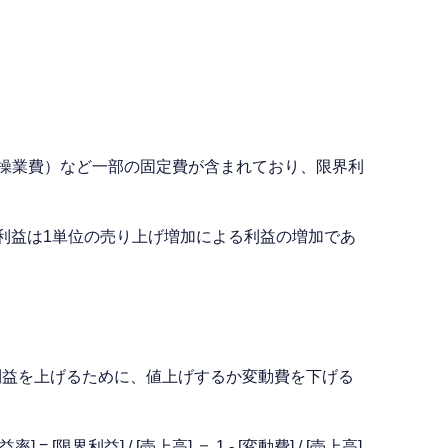
工場の操業費）など一部の固定費が含まれており、限界利
利益は1単位の売り上げ増加による利益の増加であ
利益を上げるために、値上げするか変動費を下げる
] / [売上高] ＝ 1 - [変動費] / [売上高]