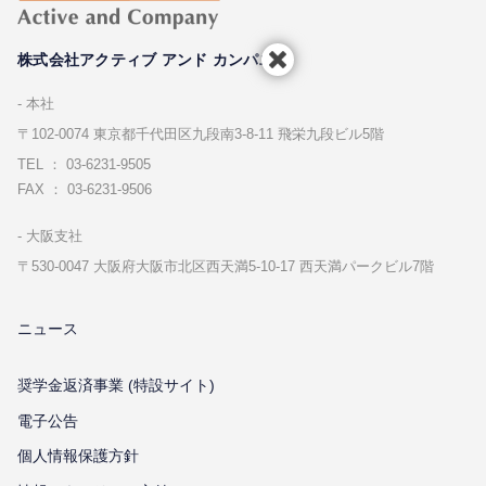
株式会社アクティブ アンド カンパニー
本社
〒102-0074 東京都千代⽥区九段南3-8-11 飛栄九段ビル5階
TEL ： 03-6231-9505
FAX ： 03-6231-9506
⼤阪⽀社
〒530-0047 ⼤阪府⼤阪市北区⻄天満5-10-17 ⻄天満パークビル7階
ニュース
奨学金返済事業 (特設サイト)
電子公告
個⼈情報保護⽅針