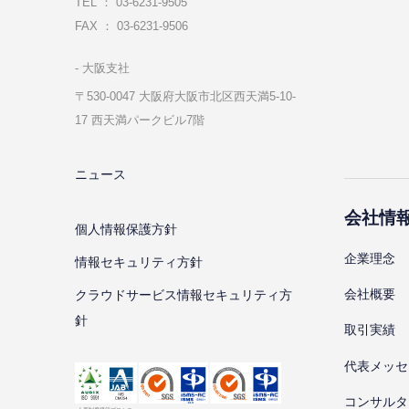
TEL ： 03-6231-9505
FAX ： 03-6231-9506
⼤阪⽀社
〒530-0047 ⼤阪府⼤阪市北区⻄天満5-10-
17 ⻄天満パークビル7階
ニュース
会社情
個⼈情報保護⽅針
企業理念
情報セキュリティ⽅針
会社概要
クラウドサービス情報セキュリティ方
針
取引実績
代表メッセ
コンサルタ