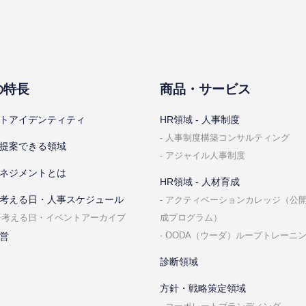
の特⻑
商品・サービス
トアイデンティティ
HR領域 - ⼈事制度
⼈事制度構築コンサルティング
提案できる領域
アジャイル⼈事制度
ネジメントとは
HR領域 - ⼈材育成
考える⽇・⼈事スケジュール
アクティベーションカレッジ（公
成プログラム）
を考える⽇・イベントアーカイブ
OODA（ウーダ）ループトレーニ
営
診断領域
⽅針・戦略策定領域