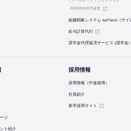
コーポレートブランディング
MOONSHOT経営
組織戦略システム sai*reco（サ
給与計算代⾏
奨学金代理返済サービス (奨学金
報
採⽤情報
採⽤情報（中途採⽤）
社員紹介
新卒採⽤サイト
ージ
ント紹介