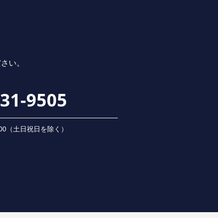
ださい。
231-9505
 18:00（⼟⽇祝⽇を除く）