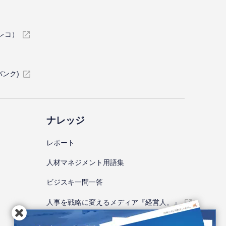
イレコ）
バンク)
ナレッジ
レポート
⼈材マネジメント⽤語集
ビジスキ⼀問⼀答
人事を戦略に変えるメディア『経営人。』