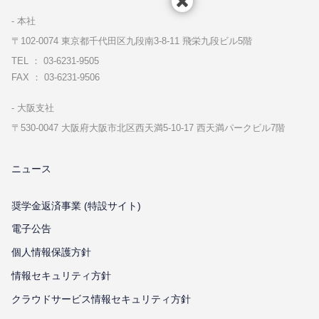
本社
〒102-0074 東京都千代⽥区九段南3-8-11 飛栄九段ビル5階
TEL ： 03-6231-9505
FAX ： 03-6231-9506
⼤阪⽀社
〒530-0047 ⼤阪府⼤阪市北区⻄天満5-10-17 ⻄天満パークビル7階
ニュース
奨学金返済事業 (特設サイト)
電子公告
個⼈情報保護⽅針
情報セキュリティ⽅針
クラウドサービス情報セキュリティ方針