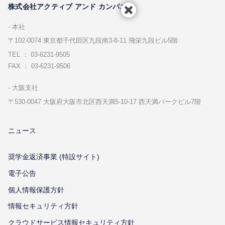
株式会社アクティブ アンド カンパニー
本社
〒102-0074 東京都千代⽥区九段南3-8-11 飛栄九段ビル5階
TEL ： 03-6231-9505
FAX ： 03-6231-9506
⼤阪⽀社
〒530-0047 ⼤阪府⼤阪市北区⻄天満5-10-17 ⻄天満パークビル7階
ニュース
奨学金返済事業 (特設サイト)
電子公告
個⼈情報保護⽅針
情報セキュリティ⽅針
クラウドサービス情報セキュリティ方針