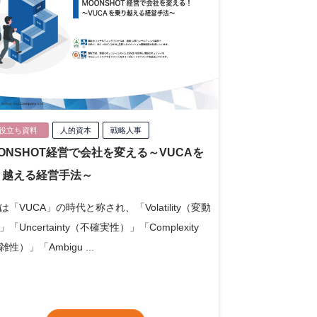
役立ち資料
人的資本
戦略人事
ONSHOT経営で会社を変える～VUCAを
り越える経営手法～
は「VUCA」の時代と称され、「Volatility（変動
「Uncertainty（不確実性）」「Complexity
性）」「Ambigu ...