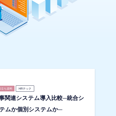
役立ち資料
HRテック
事関連システム導入比較─統合シ
テムか個別システムか─