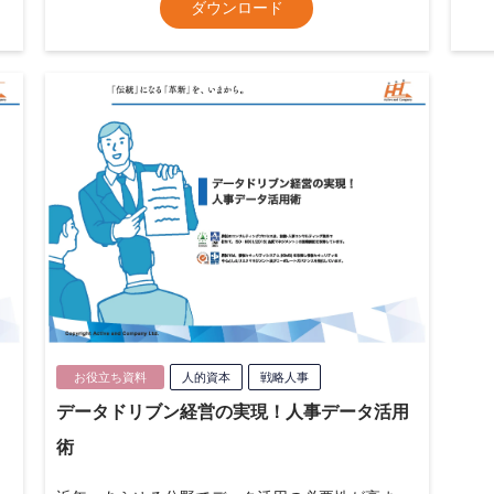
ダウンロード
お役立ち資料
人的資本
戦略人事
データドリブン経営の実現！人事データ活用
術