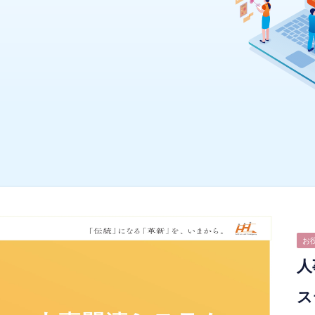
お
人
ス