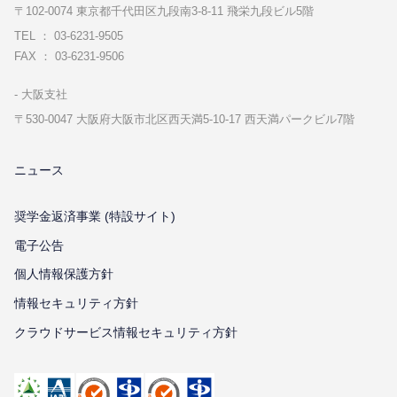
〒102-0074 東京都千代⽥区九段南3-8-11 飛栄九段ビル5階
TEL ： 03-6231-9505
FAX ： 03-6231-9506
⼤阪⽀社
〒530-0047 ⼤阪府⼤阪市北区⻄天満5-10-17 ⻄天満パークビル7階
ニュース
奨学金返済事業 (特設サイト)
電子公告
個⼈情報保護⽅針
情報セキュリティ⽅針
クラウドサービス情報セキュリティ方針