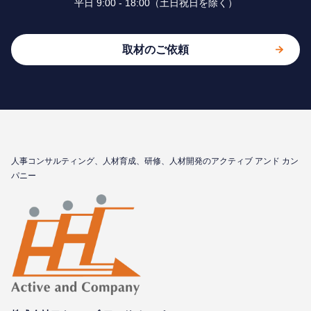
平⽇ 9:00 - 18:00（⼟⽇祝⽇を除く）
取材のご依頼
⼈事コンサルティング、⼈材育成、研修、⼈材開発のアクティブ アンド カン
パニー