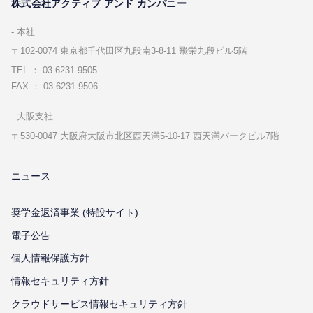
株式会社アクティブ アンド カンパニー
本社
〒102-0074 東京都千代⽥区九段南3-8-11 飛栄九段ビル5階
TEL ： 03-6231-9505
FAX ： 03-6231-9506
⼤阪⽀社
〒530-0047 ⼤阪府⼤阪市北区⻄天満5-10-17 ⻄天満パークビル7階
ニュース
奨学金返済事業 (特設サイト)
電子公告
個⼈情報保護⽅針
情報セキュリティ⽅針
クラウドサービス情報セキュリティ方針