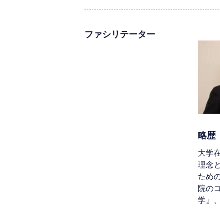
ファシリテーター
略歴
大学在
理念
ため
院の
学』