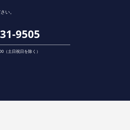
ださい。
231-9505
 18:00（⼟⽇祝⽇を除く）