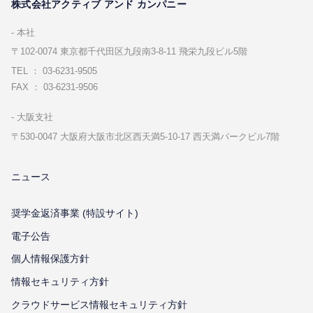
株式会社アクティブ アンド カンパニー
本社
〒102-0074 東京都千代⽥区九段南3-8-11 飛栄九段ビル5階
TEL ： 03-6231-9505
FAX ： 03-6231-9506
⼤阪⽀社
〒530-0047 ⼤阪府⼤阪市北区⻄天満5-10-17 ⻄天満パークビル7階
ニュース
奨学金返済事業 (特設サイト)
電子公告
個⼈情報保護⽅針
情報セキュリティ⽅針
クラウドサービス情報セキュリティ方針