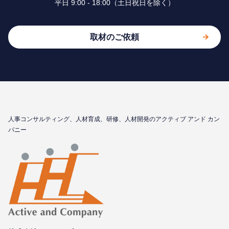
平⽇ 9:00 - 18:00（⼟⽇祝⽇を除く）
取材のご依頼
⼈事コンサルティング、⼈材育成、研修、⼈材開発のアクティブ アンド カン
パニー